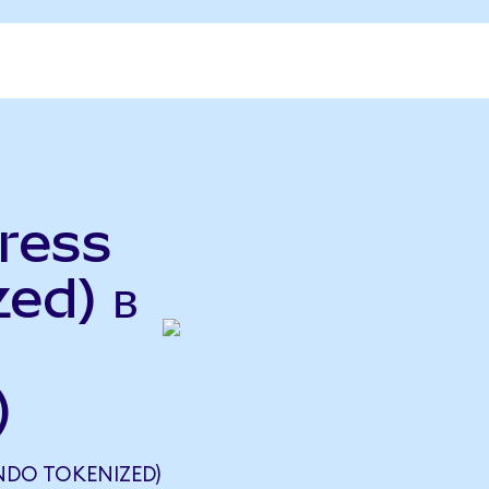
ress
ed) в
)
NDO TOKENIZED)