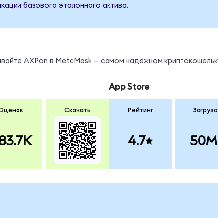
кации базового эталонного актива.
нивайте AXPon в MetaMask — самом надёжном криптокошельк
App Store
Оценок
Скачать
Рейтинг
Загрузо
83.7K
4.7
50M