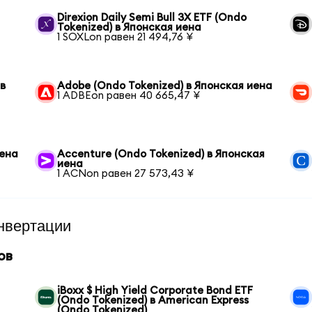
Direxion Daily Semi Bull 3X ETF (Ondo
Tokenized) в Японская иена
1 SOXLon равен 21 494,76 ¥
 в
Adobe (Ondo Tokenized) в Японская иена
1 ADBEon равен 40 665,47 ¥
иена
Accenture (Ondo Tokenized) в Японская
иена
1 ACNon равен 27 573,43 ¥
нвертации
ов
iBoxx $ High Yield Corporate Bond ETF
(Ondo Tokenized) в American Express
(Ondo Tokenized)