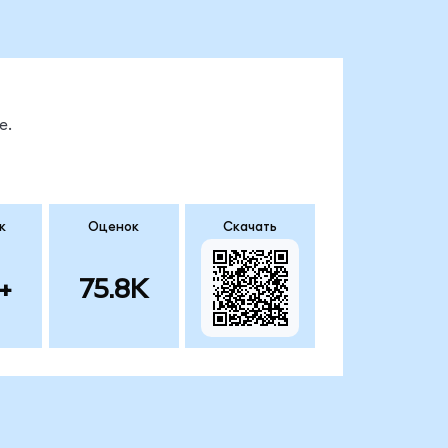
е.
к
Оценок
Скачать
+
75.8K