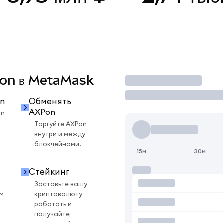
XPon в MetaMask
Торговать
n
Обменять
AXPon
on
Торгуйте AXPon
внутри и между
блокчейнами.
15м
30м
Стейкинг
Заставьте вашу
ом
криптовалюту
работать и
получайте