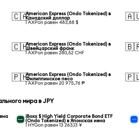
American Express (Ondo Tokenized) в
🇨🇦
🇦
Канадский доллар
1 AXPon равен 483,88 $
American Express (Ondo Tokenized) в
🇨🇭
🇧
Швейцарский франк
1 AXPon равен 280,52 CHF
American Express (Ondo Tokenized) в
🇵🇭
🇵
Филиппинское песо
1 AXPon равен 20 975,76 ₱
льного мира в JPY
иена
iBoxx $ High Yield Corporate Bond ETF
(Ondo Tokenized) в Японская иена
1 HYGon равен 13 263,13 ¥