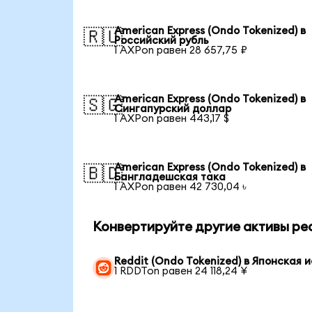
American Express (Ondo Tokenized) в
🇷🇺
Российский рубль
1 AXPon равен 28 657,75 ₽
American Express (Ondo Tokenized) в
🇸🇬
Сингапурский доллар
1 AXPon равен 443,17 $
American Express (Ondo Tokenized) в
🇧🇩
Бангладешская така
1 AXPon равен 42 730,04 ৳
Конвертируйте другие активы реа
Reddit (Ondo Tokenized) в Японская 
1 RDDTon равен 24 118,24 ¥