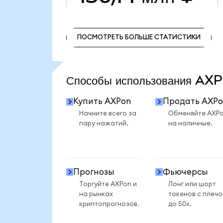
ПОСМОТРЕТЬ БОЛЬШЕ СТАТИСТИКИ
ПОСМОТРЕТЬ БОЛЬШЕ СТАТИСТИКИ
Способы использования A
Купить AXPon
Продать AXPo
Начните всего за
Обменяйте AXP
пару нажатий.
на наличные.
Прогнозы
Фьючерсы
Торгуйте AXPon и
Лонг или шорт
на рынках
токенов с плеч
криптопрогнозов.
до 50x.