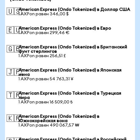
American Express (Ondo Tokenized) в Доллар США
🇺🇸
1 AXPon равен 346,00 $
American Express (Ondo Tokenized) в Евро
🇪🇺
1 AXPon равен 299,46 €
American Express (Ondo Tokenized) в Британский
🇬🇧
фунт стерлингов
1 AXPon равен 256,51 £
American Express (Ondo Tokenized) в Японская
🇯🇵
иена
1 AXPon равен 54 763,31 ¥
American Express (Ondo Tokenized) в Турецкая
🇹🇷
лира
1 AXPon равен 16 509,00 ₺
American Express (Ondo Tokenized) в
🇰🇷
Южнокорейская вона
1 AXPon равен 490 067,57 ₩
American Express (Ondo Tokenized) в Российский