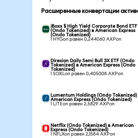
Расширенные конвертации актив
iBoxx $ High Yield Corporate Bond ETF
(Ondo Tokenized) в American Express
(Ondo Tokenized)
1 HYGon равен 0,244060 AXPon
Direxion Daily Semi Bull 3X ETF (Ondo
Tokenized) в American Express (Ondo
Tokenized)
1 SOXLon равен 0,405008 AXPon
Lumentum Holdings (Ondo Tokenized)
American Express (Ondo Tokenized)
1 LITEon равен 2,5829 AXPon
Netflix (Ondo Tokenized) в American
Express (Ondo Tokenized)
1 NFLXon равен 2,1584 AXPon