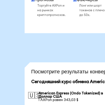
Торгуйте AXPon и
Лонг или шорт
на рынках
токенов с плеч
криптопрогнозов.
до 50x.
Посмотрите результаты кон
Сегодняшний курс обмена America
American Express (Ondo Tokenized) в
🇺🇸
Доллар США
1 AXPon равен 343,03 $