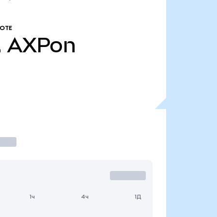
ОТЕ
.
AXPon
1ч
4ч
1Д