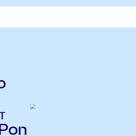
o
т
XPon