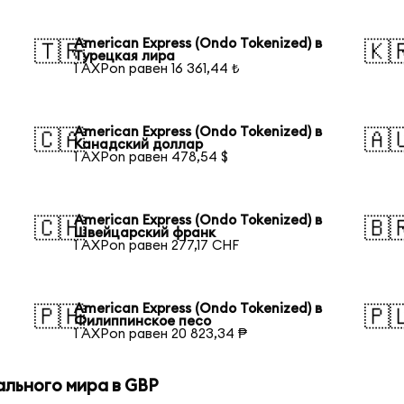
American Express (Ondo Tokenized) в
🇹🇷
🇰
Турецкая лира
1 AXPon равен 16 361,44 ₺
American Express (Ondo Tokenized) в
🇨🇦
🇦
Канадский доллар
1 AXPon равен 478,54 $
American Express (Ondo Tokenized) в
🇨🇭
🇧
Швейцарский франк
1 AXPon равен 277,17 CHF
American Express (Ondo Tokenized) в
🇵🇭
🇵
Филиппинское песо
1 AXPon равен 20 823,34 ₱
ального мира в GBP