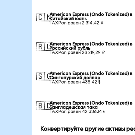
American Express (Ondo Tokenized) в
🇨🇳
Китайский юань
1 AXPon равен 2 314,42 ¥
American Express (Ondo Tokenized) в
🇷🇺
Российский рубль
1 AXPon равен 28 219,29 ₽
American Express (Ondo Tokenized) в
🇸🇬
Сингапурский доллар
1 AXPon равен 438,42 $
American Express (Ondo Tokenized) в
🇧🇩
Бангладешская така
1 AXPon равен 42 336,14 ৳
Конвертируйте другие активы ре