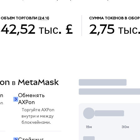
ОБЪЕМ ТОРГОВЛИ
(24 Ч)
СУММА ТОКЕНОВ В ОБОР
42,52 тыс. £
2,75 тыс
XPon в MetaMask
Торговать
n
Обменять
AXPon
on
Торгуйте AXPon
внутри и между
блокчейнами.
15м
30м
Стейкинг