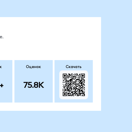
е.
к
Оценок
Скачать
+
75.8K