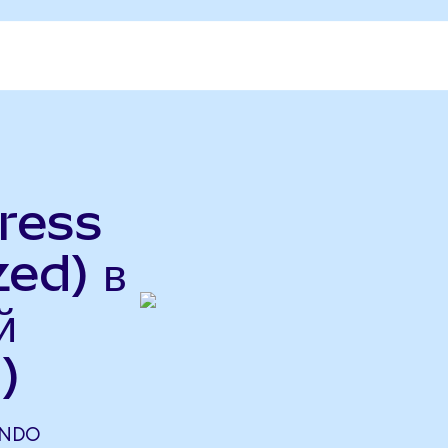
ress
ed) в
й
)
ONDO