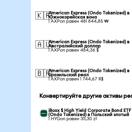
American Express (Ondo Tokenized) в
🇰🇷
Южнокорейская вона
1 AXPon равен 481 844,85 ₩
American Express (Ondo Tokenized) в
🇦🇺
Австралийский доллар
1 AXPon равен 484,36 $
American Express (Ondo Tokenized) в
🇧🇷
Бразильский реал
1 AXPon равен 1 744,67 R$
Конвертируйте другие активы ре
iBoxx $ High Yield Corporate Bond ETF
(Ondo Tokenized) в Польский злотый
1 HYGon равен 311,30 zł