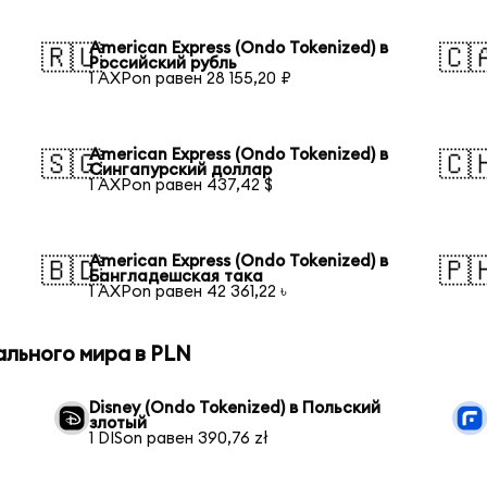
American Express (Ondo Tokenized) в
🇷🇺
🇨
Российский рубль
1 AXPon равен 28 155,20 ₽
American Express (Ondo Tokenized) в
🇸🇬
🇨
Сингапурский доллар
1 AXPon равен 437,42 $
American Express (Ondo Tokenized) в
🇧🇩
🇵
Бангладешская така
1 AXPon равен 42 361,22 ৳
ального мира в PLN
Disney (Ondo Tokenized) в Польский
злотый
1 DISon равен 390,76 zł