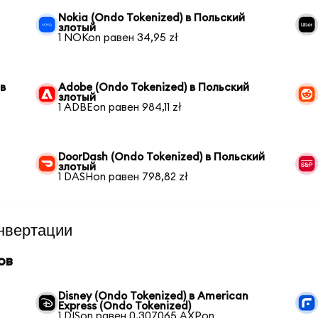
Nokia (Ondo Tokenized) в Польский
злотый
1 NOKon равен 34,95 zł
 в
Adobe (Ondo Tokenized) в Польский
злотый
1 ADBEon равен 984,11 zł
DoorDash (Ondo Tokenized) в Польский
злотый
1 DASHon равен 798,82 zł
нвертации
ов
Disney (Ondo Tokenized) в American
Express (Ondo Tokenized)
1 DISon равен 0,307065 AXPon