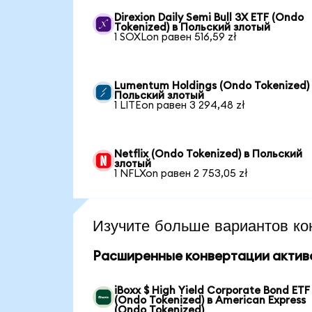
Direxion Daily Semi Bull 3X ETF (Ondo
Tokenized) в Польский злотый
1 SOXLon равен 516,59 zł
Lumentum Holdings (Ondo Tokenized)
Польский злотый
1 LITEon равен 3 294,48 zł
Netflix (Ondo Tokenized) в Польский
злотый
1 NFLXon равен 2 753,05 zł
Изучите больше вариантов ко
Расширенные конвертации актив
iBoxx $ High Yield Corporate Bond ETF
(Ondo Tokenized) в American Express
(Ondo Tokenized)