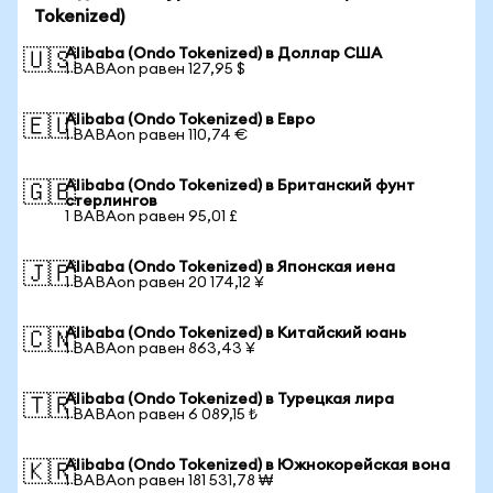
Tokenized)
Alibaba (Ondo Tokenized) в Доллар США
🇺🇸
1 BABAon равен 127,95 $
Alibaba (Ondo Tokenized) в Евро
🇪🇺
1 BABAon равен 110,74 €
Alibaba (Ondo Tokenized) в Британский фунт
🇬🇧
стерлингов
1 BABAon равен 95,01 £
Alibaba (Ondo Tokenized) в Японская иена
🇯🇵
1 BABAon равен 20 174,12 ¥
Alibaba (Ondo Tokenized) в Китайский юань
🇨🇳
1 BABAon равен 863,43 ¥
Alibaba (Ondo Tokenized) в Турецкая лира
🇹🇷
1 BABAon равен 6 089,15 ₺
Alibaba (Ondo Tokenized) в Южнокорейская вона
🇰🇷
1 BABAon равен 181 531,78 ₩