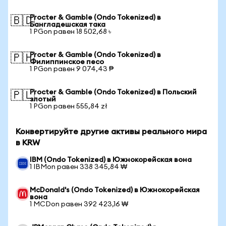
Procter & Gamble (Ondo Tokenized) в
🇧🇩
Бангладешская така
1 PGon равен 18 502,68 ৳
Procter & Gamble (Ondo Tokenized) в
🇵🇭
Филиппинское песо
1 PGon равен 9 074,43 ₱
Procter & Gamble (Ondo Tokenized) в Польский
🇵🇱
злотый
1 PGon равен 555,84 zł
Конвертируйте другие активы реального мира
в KRW
IBM (Ondo Tokenized) в Южнокорейская вона
1 IBMon равен 338 345,84 ₩
McDonald's (Ondo Tokenized) в Южнокорейская
вона
1 MCDon равен 392 423,16 ₩