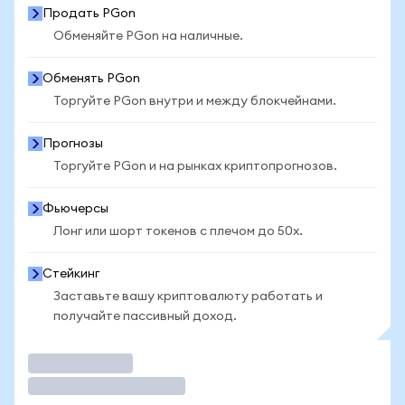
Продать PGon
Обменяйте PGon на наличные.
Обменять PGon
Торгуйте PGon внутри и между блокчейнами.
Прогнозы
Торгуйте PGon и на рынках криптопрогнозов.
Фьючерсы
Лонг или шорт токенов с плечом до 50x.
Стейкинг
Заставьте вашу криптовалюту работать и
получайте пассивный доход.
Торговать