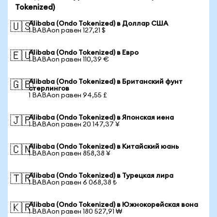
Tokenized)
Alibaba (Ondo Tokenized) в Доллар США
🇺🇸
1 BABAon равен 127,21 $
Alibaba (Ondo Tokenized) в Евро
🇪🇺
1 BABAon равен 110,39 €
Alibaba (Ondo Tokenized) в Британский фунт
🇬🇧
стерлингов
1 BABAon равен 94,55 £
Alibaba (Ondo Tokenized) в Японская иена
🇯🇵
1 BABAon равен 20 147,37 ¥
Alibaba (Ondo Tokenized) в Китайский юань
🇨🇳
1 BABAon равен 858,38 ¥
Alibaba (Ondo Tokenized) в Турецкая лира
🇹🇷
1 BABAon равен 6 068,38 ₺
Alibaba (Ondo Tokenized) в Южнокорейская вона
🇰🇷
1 BABAon равен 180 527,91 ₩