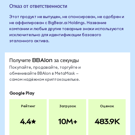
Отказ от ответственности
Этот продукт не выпущен, не спонсирован, не одобрен и
не аффилирован с BigBear.ai Holdings. Название
компании и любые другие товарные знаки используются
исключительно для идентификации базового
эталонного актива.
Получите BBAIon за секунды
Покупайте, продавайте, торгуйте и
обменивайте BBAIon в MetaMask —
самом надёжном криптокошельке.
Google Play
Рейтинг
Загрузок
Оценок
4.4
10M+
483.9K