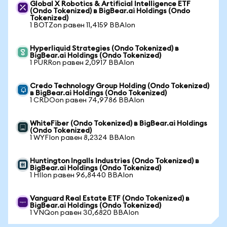
Global X Robotics & Artificial Intelligence ETF
(Ondo Tokenized) в BigBear.ai Holdings (Ondo
Tokenized)
1 BOTZon равен 11,4159 BBAIon
Hyperliquid Strategies (Ondo Tokenized) в
BigBear.ai Holdings (Ondo Tokenized)
1 PURRon равен 2,0917 BBAIon
Credo Technology Group Holding (Ondo Tokenized)
в BigBear.ai Holdings (Ondo Tokenized)
1 CRDOon равен 74,9786 BBAIon
WhiteFiber (Ondo Tokenized) в BigBear.ai Holdings
(Ondo Tokenized)
1 WYFIon равен 8,2324 BBAIon
Huntington Ingalls Industries (Ondo Tokenized) в
BigBear.ai Holdings (Ondo Tokenized)
1 HIIon равен 96,8440 BBAIon
Vanguard Real Estate ETF (Ondo Tokenized) в
BigBear.ai Holdings (Ondo Tokenized)
1 VNQon равен 30,6820 BBAIon