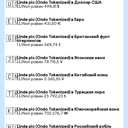
Linde plc (Ondo Tokenized) в Доллар США
🇺🇸
1 LINon равен 498,81 $
Linde plc (Ondo Tokenized) в Евро
🇪🇺
1 LINon равен 431,50 €
Linde plc (Ondo Tokenized) в Британский фунт
🇬🇧
стерлингов
1 LINon равен 369,74 £
Linde plc (Ondo Tokenized) в Японская иена
🇯🇵
1 LINon равен 78 715,5 ¥
Linde plc (Ondo Tokenized) в Китайский юань
🇨🇳
1 LINon равен 3 365,55 ¥
Linde plc (Ondo Tokenized) в Турецкая лира
🇹🇷
1 LINon равен 23 792,23 ₺
Linde plc (Ondo Tokenized) в Южнокорейская вона
🇰🇷
1 LINon равен 702 276,7 ₩
Linde plc (Ondo Tokenized) в Российский рубль