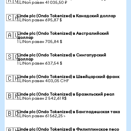
🇷🇺
1 LINon равен 41 035,50 ₽
Linde plc (Ondo Tokenized) в Канадский доллар
🇨🇦
1 LINon равен 695,87 $
Linde plc (Ondo Tokenized) в Австралийский
🇦🇺
доллар
1 LINon равен 705,84 $
Linde plc (Ondo Tokenized) в Сингапурский
🇸🇬
доллар
1 LINon равен 637,54 $
Linde plc (Ondo Tokenized) в Швейцарский франк
🇨🇭
1 LINon равен 403,05 CHF
Linde plc (Ondo Tokenized) в Бразильский реал
🇧🇷
1 LINon равен 2 542,61 R$
Linde plc (Ondo Tokenized) в Бангладешская така
🇧🇩
1 LINon равен 61 562,25 ৳
Linde plc (Ondo Tokenized) в Филиппинское песо