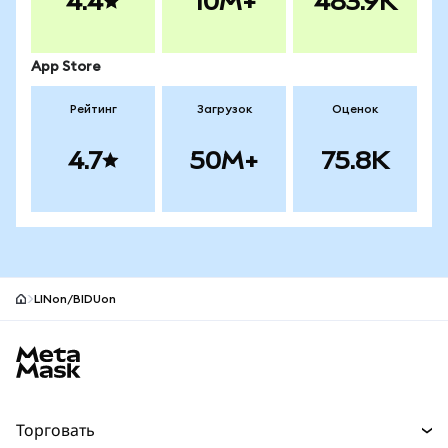
4.4
10M+
483.9K
App Store
Рейтинг
Загрузок
Оценок
4.7
50M+
75.8K
LINon/BIDUon
Нижний колонтитул сайта MetaMask
Торговать