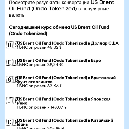
Посмотрите результаты конвертации US Brent
Oil Fund (Ondo Tokenized) в популярные
валюты
Сегодняшний курс обмена US Brent Oil Fund
(Ondo Tokenized)
US Brent Oil Fund (Ondo Tokenized) в Доллар США
🇺🇸
1 BNOon равен 45,32 $
US Brent Oil Fund (Ondo Tokenized) в Евро
🇪🇺
1 BNOon равен 39,24 €
US Brent Oil Fund (Ondo Tokenized) в Британский
🇬🇧
фунт стерлингов
1 BNOon равен 33,66 £
US Brent Oil Fund (Ondo Tokenized) в Японская
🇯🇵
иена
1 BNOon равен 7 149,07 ¥
US Brent Oil Fund (Ondo Tokenized) в Китайский
🇨🇳
юань
1 BNOon равен 305,85 ¥