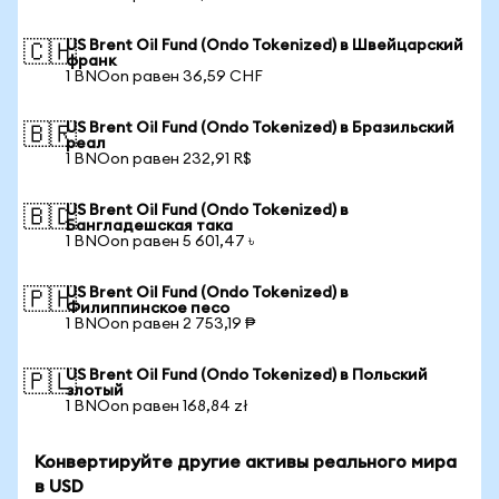
US Brent Oil Fund (Ondo Tokenized) в Швейцарский
🇨🇭
франк
1 BNOon равен 36,59 CHF
US Brent Oil Fund (Ondo Tokenized) в Бразильский
🇧🇷
реал
1 BNOon равен 232,91 R$
US Brent Oil Fund (Ondo Tokenized) в
🇧🇩
Бангладешская така
1 BNOon равен 5 601,47 ৳
US Brent Oil Fund (Ondo Tokenized) в
🇵🇭
Филиппинское песо
1 BNOon равен 2 753,19 ₱
US Brent Oil Fund (Ondo Tokenized) в Польский
🇵🇱
злотый
1 BNOon равен 168,84 zł
Конвертируйте другие активы реального мира
в USD