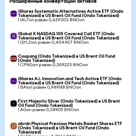
Расширенные конвертации активов
iShares Systematic Alternatives Active ETF (Ondo
Tokenized) в US Brent Oil Fund (Ondo Tokenized)
1 IALTon равен 0,629303 BNOon
Global X NASDAQ 100 Covered Call ETF (Ondo
Tokenized) в US Brent Oil Fund (Ondo Tokenized)
1 QYLDon равен 0,404457 BNOon
Coupang (Ondo Tokenized) в US Brent Oil Fund
(Ondo Tokenized)
1 CPNGon равен 0,359223 BNOon
iShares A.I. Innovation and Tech Active ETF (Ondo
Tokenized) в US Brent Oil Fund (Ondo Tokenized)
1 BAIon равен 0,989188 BNOon
First Majestic Silver (Ondo Tokenized) в US Brent
Oil Fund (Ondo Tokenized)
1 AGon равен 0,389011 BNOon
abrdn Physical Precious Metals Basket Shares ETF
(Ondo Tokenized) в US Brent Oil Fund (Ondo
Tokenized)