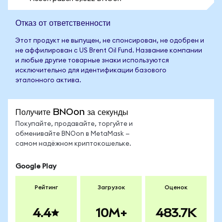
Отказ от ответственности
Этот продукт не выпущен, не спонсирован, не одобрен и
не аффилирован с US Brent Oil Fund. Название компании
и любые другие товарные знаки используются
исключительно для идентификации базового
эталонного актива.
Получите BNOon за секунды
Покупайте, продавайте, торгуйте и
обменивайте BNOon в MetaMask —
самом надёжном криптокошельке.
Google Play
Рейтинг
Загрузок
Оценок
4.4
10M+
483.7K