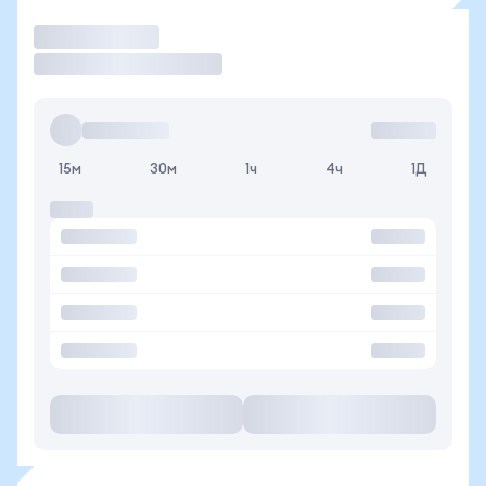
Торговать
15м
30м
1ч
4ч
1Д