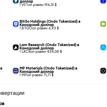
доллар
1 VSTon равен 196,31 $
BitGo Holdings (Ondo Tokenized) в
Канадский доллар
1 BTGOon равен 6,93 $
Lam Research (Ondo Tokenized) в
Канадский доллар
1 LRCXon равен 434,08 $
 в
MP Materials (Ondo Tokenized) в
Канадский доллар
1 MPon равен 71,71 $
нвертации
ов