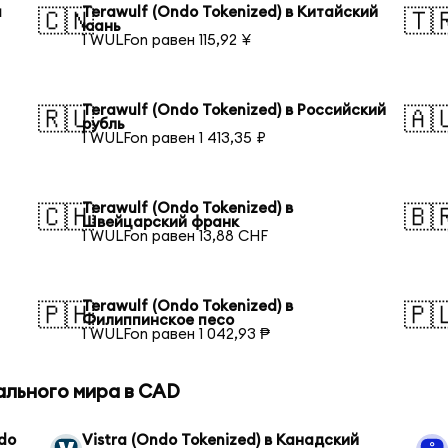
я
Terawulf (Ondo Tokenized) в Китайский
🇨🇳
🇹
юань
1 WULFon равен 115,92 ¥
Terawulf (Ondo Tokenized) в Российский
🇷🇺
🇦
рубль
1 WULFon равен 1 413,35 ₽
Terawulf (Ondo Tokenized) в
🇨🇭
🇧
Швейцарский франк
1 WULFon равен 13,88 CHF
Terawulf (Ondo Tokenized) в
🇵🇭
🇵
Филиппинское песо
1 WULFon равен 1 042,93 ₱
ального мира в CAD
ndo
Vistra (Ondo Tokenized) в Канадский