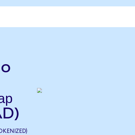
do
ар
AD)
OKENIZED)