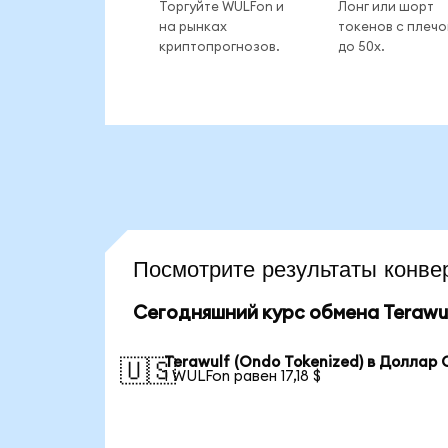
Торгуйте WULFon и
Лонг или шорт
на рынках
токенов с плеч
криптопрогнозов.
до 50x.
Посмотрите результаты конв
Сегодняшний курс обмена Terawul
Terawulf (Ondo Tokenized) в Доллар
🇺🇸
1 WULFon равен 17,18 $