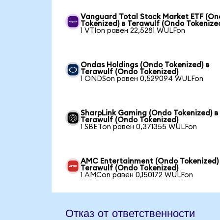
Vanguard Total Stock Market ETF (O
Tokenized) в Terawulf (Ondo Tokenize
1 VTIon равен 22,5281 WULFon
Ondas Holdings (Ondo Tokenized) в
Terawulf (Ondo Tokenized)
1 ONDSon равен 0,529094 WULFon
SharpLink Gaming (Ondo Tokenized) в
Terawulf (Ondo Tokenized)
1 SBETon равен 0,371355 WULFon
AMC Entertainment (Ondo Tokenized)
Terawulf (Ondo Tokenized)
1 AMCon равен 0,150172 WULFon
Отказ от ответственности