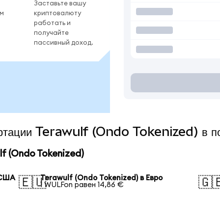
Заставьте вашу
ом
криптовалюту
работать и
получайте
пассивный доход.
ертации Terawulf (Ondo Tokenized) в п
f (Ondo Tokenized)
 США
Terawulf (Ondo Tokenized) в Евро
🇪🇺
🇬
1 WULFon равен 14,86 €