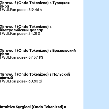
Terawulf (Ondo Tokenized) в Турецкая

лира
1 WULFon равен 819,46 ₺
Terawulf (Ondo Tokenized) в

Австралийский доллар
1 WULFon равен 24,31 $
Terawulf (Ondo Tokenized) в Бразильский

реал
1 WULFon равен 87,57 R$
Terawulf (Ondo Tokenized) в Польский

злотый
1 WULFon равен 63,83 zł
Intuitive Surgical (Ondo Tokenized) в