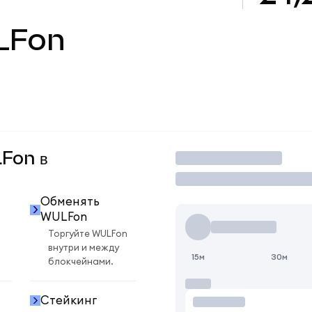
LFon
LFon в
Торговать
Обменять
WULFon
Торгуйте WULFon
внутри и между
15м
30м
блокчейнами.
Стейкинг