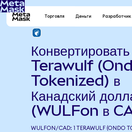
Торговля
Деньги
Разработчик
Конвертировать
Terawulf (On
Tokenized) в
Канадский долл
(WULFon в C
WULFON/CAD: 1 TERAWULF (ONDO T