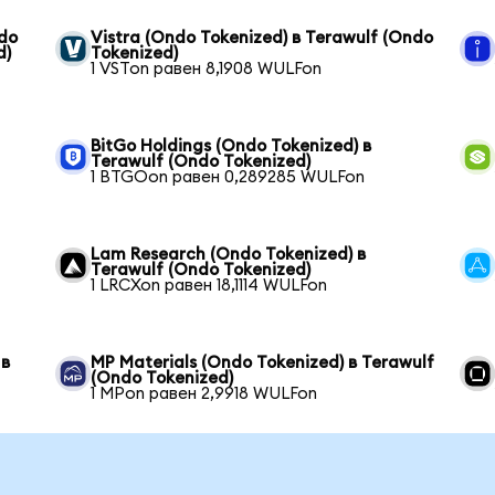
ndo
Vistra (Ondo Tokenized) в Terawulf (Ondo
d)
Tokenized)
1 VSTon равен 8,1908 WULFon
BitGo Holdings (Ondo Tokenized) в
Terawulf (Ondo Tokenized)
1 BTGOon равен 0,289285 WULFon
Lam Research (Ondo Tokenized) в
Terawulf (Ondo Tokenized)
1 LRCXon равен 18,1114 WULFon
 в
MP Materials (Ondo Tokenized) в Terawulf
(Ondo Tokenized)
1 MPon равен 2,9918 WULFon