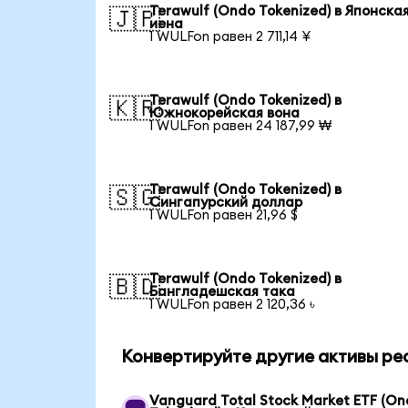
Terawulf (Ondo Tokenized) в Японска
🇯🇵
иена
1 WULFon равен 2 711,14 ¥
Terawulf (Ondo Tokenized) в
🇰🇷
Южнокорейская вона
1 WULFon равен 24 187,99 ₩
Terawulf (Ondo Tokenized) в
🇸🇬
Сингапурский доллар
1 WULFon равен 21,96 $
Terawulf (Ondo Tokenized) в
🇧🇩
Бангладешская така
1 WULFon равен 2 120,36 ৳
Конвертируйте другие активы ре
Vanguard Total Stock Market ETF (O