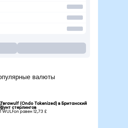
опулярные валюты
Terawulf (Ondo Tokenized) в Британский

фунт стерлингов
1 WULFon равен 12,73 £