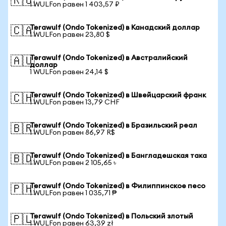
🇷🇺
1 WULFon равен 1 403,57 ₽
Terawulf (Ondo Tokenized) в Канадский доллар
🇨🇦
1 WULFon равен 23,80 $
Terawulf (Ondo Tokenized) в Австралийский
🇦🇺
доллар
1 WULFon равен 24,14 $
Terawulf (Ondo Tokenized) в Швейцарский франк
🇨🇭
1 WULFon равен 13,79 CHF
Terawulf (Ondo Tokenized) в Бразильский реал
🇧🇷
1 WULFon равен 86,97 R$
Terawulf (Ondo Tokenized) в Бангладешская така
🇧🇩
1 WULFon равен 2 105,65 ৳
Terawulf (Ondo Tokenized) в Филиппинское песо
🇵🇭
1 WULFon равен 1 035,71 ₱
Terawulf (Ondo Tokenized) в Польский злотый
🇵🇱
1 WULFon равен 63,39 zł