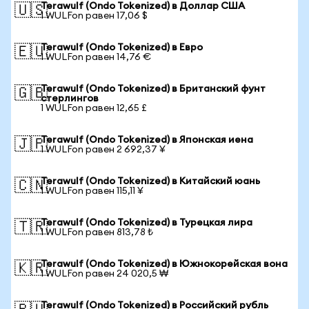
Terawulf (Ondo Tokenized) в Доллар США
🇺🇸
1 WULFon равен 17,06 $
Terawulf (Ondo Tokenized) в Евро
🇪🇺
1 WULFon равен 14,76 €
Terawulf (Ondo Tokenized) в Британский фунт
🇬🇧
стерлингов
1 WULFon равен 12,65 £
Terawulf (Ondo Tokenized) в Японская иена
🇯🇵
1 WULFon равен 2 692,37 ¥
Terawulf (Ondo Tokenized) в Китайский юань
🇨🇳
1 WULFon равен 115,11 ¥
Terawulf (Ondo Tokenized) в Турецкая лира
🇹🇷
1 WULFon равен 813,78 ₺
Terawulf (Ondo Tokenized) в Южнокорейская вона
🇰🇷
1 WULFon равен 24 020,5 ₩
Terawulf (Ondo Tokenized) в Российский рубль