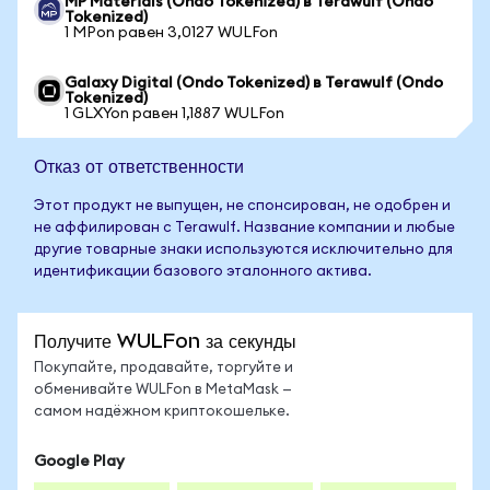
MP Materials (Ondo Tokenized) в Terawulf (Ondo
Tokenized)
1 MPon равен 3,0127 WULFon
Galaxy Digital (Ondo Tokenized) в Terawulf (Ondo
Tokenized)
1 GLXYon равен 1,1887 WULFon
Отказ от ответственности
Этот продукт не выпущен, не спонсирован, не одобрен и
не аффилирован с Terawulf. Название компании и любые
другие товарные знаки используются исключительно для
идентификации базового эталонного актива.
Получите WULFon за секунды
Покупайте, продавайте, торгуйте и
обменивайте WULFon в MetaMask —
самом надёжном криптокошельке.
Google Play