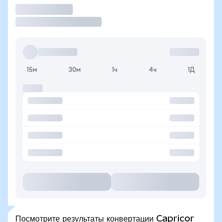
Торговать
15м
30м
1ч
4ч
1Д
Посмотрите результаты конвертации Capricor