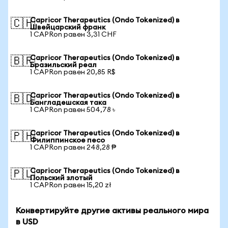
Capricor Therapeutics (Ondo Tokenized) в
🇨🇭
Швейцарский франк
1 CAPRon равен 3,31 CHF
Capricor Therapeutics (Ondo Tokenized) в
🇧🇷
Бразильский реал
1 CAPRon равен 20,85 R$
Capricor Therapeutics (Ondo Tokenized) в
🇧🇩
Бангладешская така
1 CAPRon равен 504,78 ৳
Capricor Therapeutics (Ondo Tokenized) в
🇵🇭
Филиппинское песо
1 CAPRon равен 248,28 ₱
Capricor Therapeutics (Ondo Tokenized) в
🇵🇱
Польский злотый
1 CAPRon равен 15,20 zł
Конвертируйте другие активы реального мира
в USD