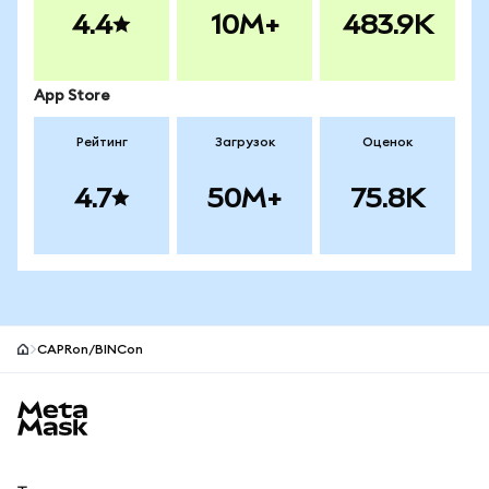
4.4
10M+
483.9K
App Store
Рейтинг
Загрузок
Оценок
4.7
50M+
75.8K
CAPRon/BINCon
Нижний колонтитул сайта MetaMask