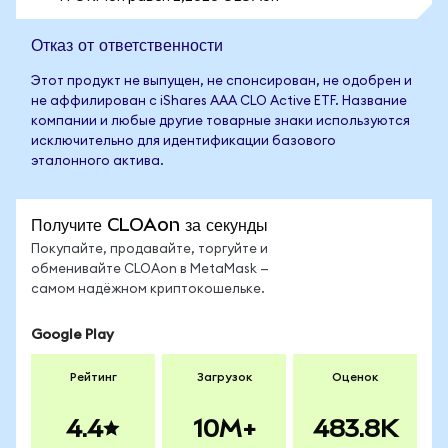
Отказ от ответственности
Этот продукт не выпущен, не спонсирован, не одобрен и
не аффилирован с iShares AAA CLO Active ETF. Название
компании и любые другие товарные знаки используются
исключительно для идентификации базового
эталонного актива.
Получите CLOAon за секунды
Покупайте, продавайте, торгуйте и
обменивайте CLOAon в MetaMask —
самом надёжном криптокошельке.
Google Play
Рейтинг
Загрузок
Оценок
4.4
10M+
483.8K