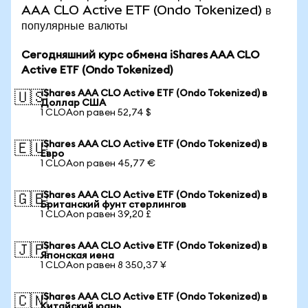
AAA CLO Active ETF (Ondo Tokenized) в
популярные валюты
Сегодняшний курс обмена iShares AAA CLO
Active ETF (Ondo Tokenized)
iShares AAA CLO Active ETF (Ondo Tokenized) в
🇺🇸
Доллар США
1 CLOAon равен 52,74 $
iShares AAA CLO Active ETF (Ondo Tokenized) в
🇪🇺
Евро
1 CLOAon равен 45,77 €
iShares AAA CLO Active ETF (Ondo Tokenized) в
🇬🇧
Британский фунт стерлингов
1 CLOAon равен 39,20 £
iShares AAA CLO Active ETF (Ondo Tokenized) в
🇯🇵
Японская иена
1 CLOAon равен 8 350,37 ¥
iShares AAA CLO Active ETF (Ondo Tokenized) в
🇨🇳
Китайский юань