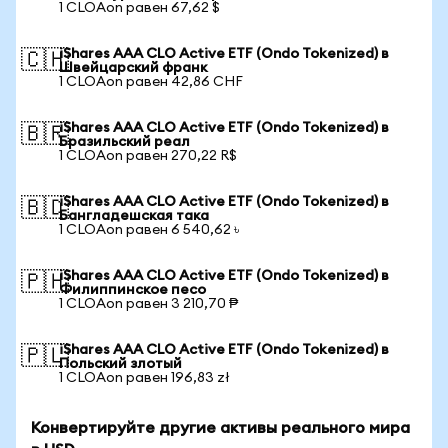
1 CLOAon равен 67,62 $
iShares AAA CLO Active ETF (Ondo Tokenized) в
🇨🇭
Швейцарский франк
1 CLOAon равен 42,86 CHF
iShares AAA CLO Active ETF (Ondo Tokenized) в
🇧🇷
Бразильский реал
1 CLOAon равен 270,22 R$
iShares AAA CLO Active ETF (Ondo Tokenized) в
🇧🇩
Бангладешская така
1 CLOAon равен 6 540,62 ৳
iShares AAA CLO Active ETF (Ondo Tokenized) в
🇵🇭
Филиппинское песо
1 CLOAon равен 3 210,70 ₱
iShares AAA CLO Active ETF (Ondo Tokenized) в
🇵🇱
Польский злотый
1 CLOAon равен 196,83 zł
Конвертируйте другие активы реального мира