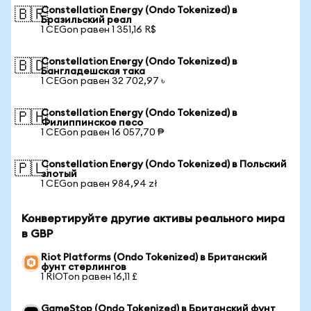
Constellation Energy (Ondo Tokenized) в
🇧🇷
Бразильский реал
1 CEGon равен 1 351,16 R$
Constellation Energy (Ondo Tokenized) в
🇧🇩
Бангладешская така
1 CEGon равен 32 702,97 ৳
Constellation Energy (Ondo Tokenized) в
🇵🇭
Филиппинское песо
1 CEGon равен 16 057,70 ₱
Constellation Energy (Ondo Tokenized) в Польский
🇵🇱
злотый
1 CEGon равен 984,94 zł
Конвертируйте другие активы реального мира
в GBP
Riot Platforms (Ondo Tokenized) в Британский
фунт стерлингов
1 RIOTon равен 16,11 £
GameStop (Ondo Tokenized) в Британский фунт