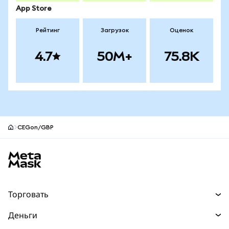
App Store
Рейтинг
Загрузок
Оценок
4.7
50M+
75.8K
CEGon/GBP
Нижний колонтитул сайта MetaMask
Торговать
Торговля
Деньги
Swaps
Покупайте