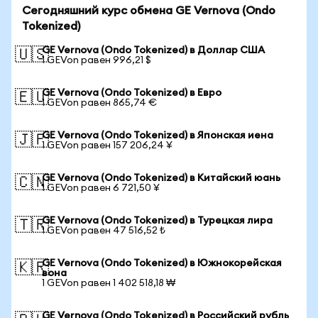
Сегодняшний курс обмена GE Vernova (Ondo
Tokenized)
GE Vernova (Ondo Tokenized) в Доллар США
🇺🇸
1 GEVon равен 996,21 $
GE Vernova (Ondo Tokenized) в Евро
🇪🇺
1 GEVon равен 865,74 €
GE Vernova (Ondo Tokenized) в Японская иена
🇯🇵
1 GEVon равен 157 206,24 ¥
GE Vernova (Ondo Tokenized) в Китайский юань
🇨🇳
1 GEVon равен 6 721,50 ¥
GE Vernova (Ondo Tokenized) в Турецкая лира
🇹🇷
1 GEVon равен 47 516,52 ₺
GE Vernova (Ondo Tokenized) в Южнокорейская
🇰🇷
вона
1 GEVon равен 1 402 518,18 ₩
GE Vernova (Ondo Tokenized) в Российский рубль