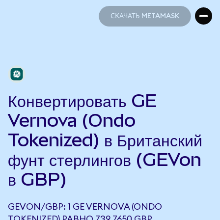
СКАЧАТЬ METAMASK
СКАЧАТЬ METAMASK
Конвертировать GE
Vernova (Ondo
Tokenized) в Британский
фунт стерлингов (GEVon
в GBP)
GEVON/GBP: 1 GE VERNOVA (ONDO
TOKENIZED) РАВНО 739,7650 GBP