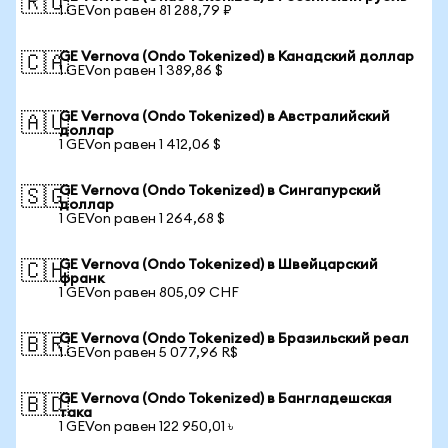
🇷🇺
1 GEVon равен 81 288,79 ₽
GE Vernova (Ondo Tokenized) в Канадский доллар
🇨🇦
1 GEVon равен 1 389,86 $
GE Vernova (Ondo Tokenized) в Австралийский
🇦🇺
доллар
1 GEVon равен 1 412,06 $
GE Vernova (Ondo Tokenized) в Сингапурский
🇸🇬
доллар
1 GEVon равен 1 264,68 $
GE Vernova (Ondo Tokenized) в Швейцарский
🇨🇭
франк
1 GEVon равен 805,09 CHF
GE Vernova (Ondo Tokenized) в Бразильский реал
🇧🇷
1 GEVon равен 5 077,96 R$
GE Vernova (Ondo Tokenized) в Бангладешская
🇧🇩
така
1 GEVon равен 122 950,01 ৳