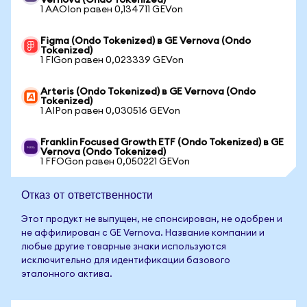
Vernova (Ondo Tokenized)
1 AAOIon равен 0,134711 GEVon
Figma (Ondo Tokenized) в GE Vernova (Ondo
Tokenized)
1 FIGon равен 0,023339 GEVon
Arteris (Ondo Tokenized) в GE Vernova (Ondo
Tokenized)
1 AIPon равен 0,030516 GEVon
Franklin Focused Growth ETF (Ondo Tokenized) в GE
Vernova (Ondo Tokenized)
1 FFOGon равен 0,050221 GEVon
Отказ от ответственности
Этот продукт не выпущен, не спонсирован, не одобрен и
не аффилирован с GE Vernova. Название компании и
любые другие товарные знаки используются
исключительно для идентификации базового
эталонного актива.