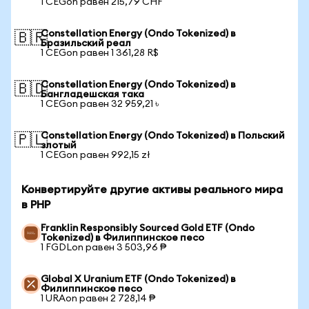
1 CEGon равен 215,79 CHF
Constellation Energy (Ondo Tokenized) в
🇧🇷
Бразильский реал
1 CEGon равен 1 361,28 R$
Constellation Energy (Ondo Tokenized) в
🇧🇩
Бангладешская така
1 CEGon равен 32 959,21 ৳
Constellation Energy (Ondo Tokenized) в Польский
🇵🇱
злотый
1 CEGon равен 992,15 zł
Конвертируйте другие активы реального мира
в PHP
Franklin Responsibly Sourced Gold ETF (Ondo
Tokenized) в Филиппинское песо
1 FGDLon равен 3 503,96 ₱
Global X Uranium ETF (Ondo Tokenized) в
Филиппинское песо
1 URAon равен 2 728,14 ₱