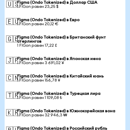
Figma (Ondo Tokenized) в Доллар США
🇺🇸
1 FIGon равен 23,25 $
Figma (Ondo Tokenized) в Евро
🇪🇺
1 FIGon равен 20,12 €
Figma (Ondo Tokenized) в Британский фунт
🇬🇧
стерлингов
1 FIGon равен 17,22 £
Figma (Ondo Tokenized) в Японская иена
🇯🇵
1 FIGon равен 3 691,02 ¥
Figma (Ondo Tokenized) в Китайский юань
🇨🇳
1 FIGon равен 156,78 ¥
Figma (Ondo Tokenized) в Турецкая лира
🇹🇷
1 FIGon равен 1 109,08 ₺
Figma (Ondo Tokenized) в Южнокорейская вона
🇰🇷
1 FIGon равен 32 946,3 ₩
Figma (Ondo Tokenized) в Российский рубль