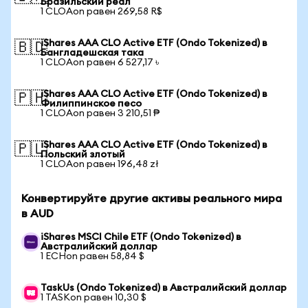
Бразильский реал
1 CLOAon равен 269,58 R$
iShares AAA CLO Active ETF (Ondo Tokenized) в
🇧🇩
Бангладешская така
1 CLOAon равен 6 527,17 ৳
iShares AAA CLO Active ETF (Ondo Tokenized) в
🇵🇭
Филиппинское песо
1 CLOAon равен 3 210,51 ₱
iShares AAA CLO Active ETF (Ondo Tokenized) в
🇵🇱
Польский злотый
1 CLOAon равен 196,48 zł
Конвертируйте другие активы реального мира
в AUD
iShares MSCI Chile ETF (Ondo Tokenized) в
Австралийский доллар
1 ECHon равен 58,84 $
TaskUs (Ondo Tokenized) в Австралийский доллар
1 TASKon равен 10,30 $