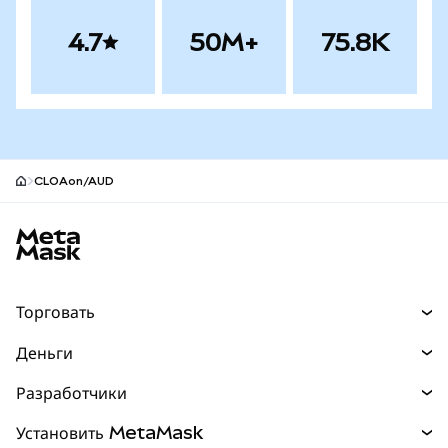
4.7
50M+
75.8K
CLOAon/AUD
Нижний колонтитул сайта MetaMask
Торговать
Торговля
Деньги
Swaps
Покупайте
Разработчики
Прогнозы
НОВИНКА
Карта
Документация для разработчиков
Установить MetaMask
Перпы
НОВИНКА
mUSD
НОВИНКА