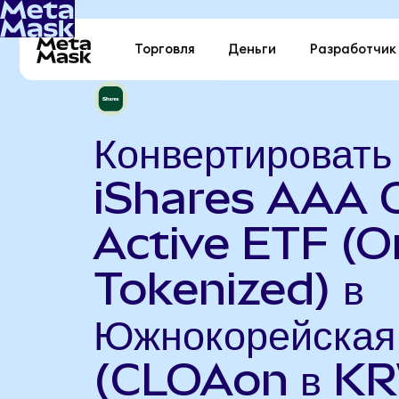
Торговля
Деньги
Разработчик
Конвертировать
iShares AAA 
Active ETF (
Tokenized) в
Южнокорейская
(CLOAon в K