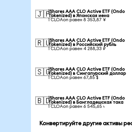
iShares AAA CLO Active ETF (Ondo
🇯🇵
Tokenized) в Японская иена
1 CLOAon равен 8 353,87 ¥
iShares AAA CLO Active ETF (Ondo
🇷🇺
Tokenized) в Российский рубль
1 CLOAon равен 4 288,33 ₽
iShares AAA CLO Active ETF (Ondo
🇸🇬
Tokenized) в Сингапурский доллар
1 CLOAon равен 67,85 $
iShares AAA CLO Active ETF (Ondo
🇧🇩
Tokenized) в Бангладешская така
1 CLOAon равен 6 545,65 ৳
Конвертируйте другие активы ре