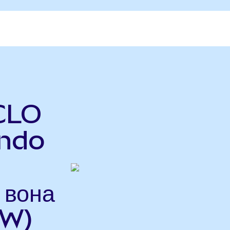
CLO
Ondo
 вона
RW)