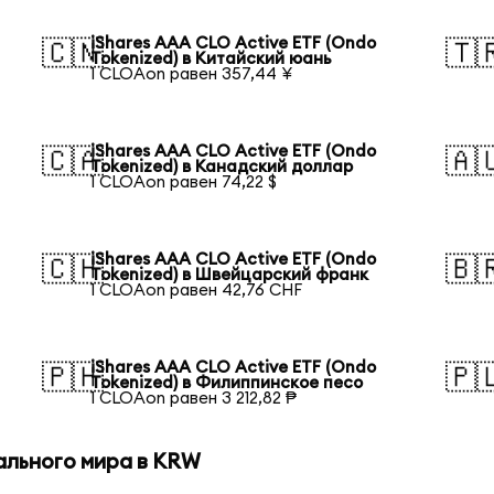
iShares AAA CLO Active ETF (Ondo
🇨🇳
🇹
Tokenized) в Китайский юань
1 CLOAon равен 357,44 ¥
iShares AAA CLO Active ETF (Ondo
🇨🇦
🇦
Tokenized) в Канадский доллар
1 CLOAon равен 74,22 $
iShares AAA CLO Active ETF (Ondo
🇨🇭
🇧
Tokenized) в Швейцарский франк
1 CLOAon равен 42,76 CHF
iShares AAA CLO Active ETF (Ondo
🇵🇭
🇵
Tokenized) в Филиппинское песо
1 CLOAon равен 3 212,82 ₱
ального мира в KRW