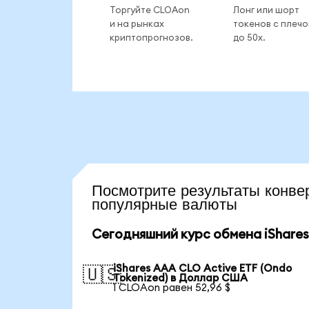
Торгуйте CLOAon
Лонг или шорт
и на рынках
токенов с плеч
криптопрогнозов.
до 50x.
Посмотрите результаты кон
популярные валюты
Сегодняшний курс обмена iShares
iShares AAA CLO Active ETF (Ondo
🇺🇸
Tokenized) в Доллар США
1 CLOAon равен 52,96 $