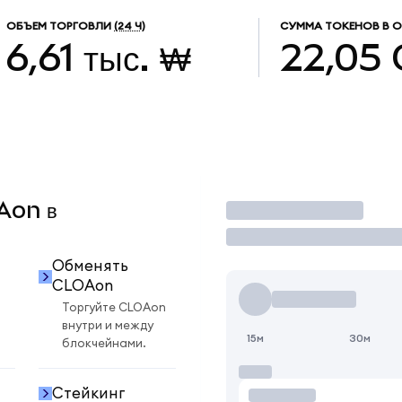
ОБЪЕМ ТОРГОВЛИ
(24 Ч)
СУММА ТОКЕНОВ В 
6,61 тыс. ₩
22,05
OAon в
Торговать
Обменять
CLOAon
Торгуйте CLOAon
внутри и между
15м
30м
блокчейнами.
Стейкинг