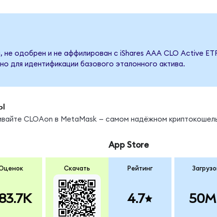
 не одобрен и не аффилирован с iShares AAA CLO Active ETF
но для идентификации базового эталонного актива.
ы
нивайте CLOAon в MetaMask — самом надёжном криптокошель
App Store
Оценок
Скачать
Рейтинг
Загрузо
83.7K
4.7
50M