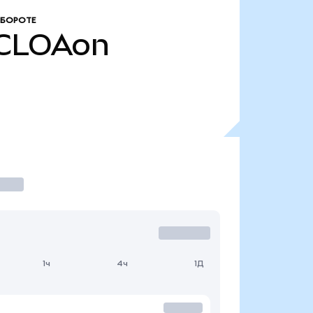
ОБОРОТЕ
CLOAon
1ч
4ч
1Д