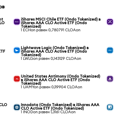
ов
nt
iShares MSCI Chile ETF (Ondo Tokenized) в
CLO
iShares AAA CLO Active ETF (Ondo
Tokenized)
1 ECHon равен 0,780791 CLOAon
Lightwave Logic (Ondo Tokenized) в
ETF
iShares AAA CLO Active ETF (Ondo
Tokenized)
1 LWLGon равен 0,143129 CLOAon
United States Antimony (Ondo Tokenized)
в iShares AAA CLO Active ETF (Ondo
Tokenized)
1 UAMYon равен 0,119904 CLOAon
 CLO
Innodata (Ondo Tokenized) в iShares AAA
CLO Active ETF (Ondo Tokenized)
1 INODon равен 1,3161 CLOAon