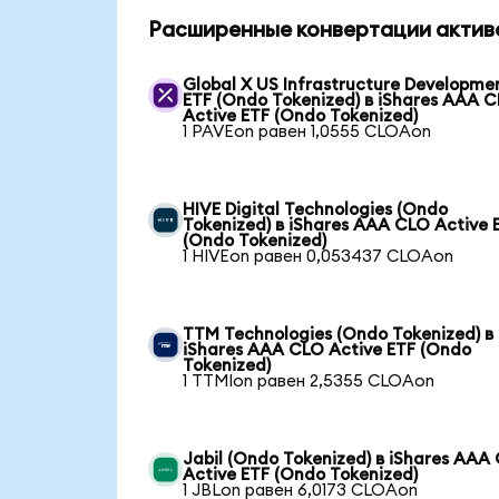
Расширенные конвертации актив
Global X US Infrastructure Developme
ETF (Ondo Tokenized) в iShares AAA 
Active ETF (Ondo Tokenized)
1 PAVEon равен 1,0555 CLOAon
HIVE Digital Technologies (Ondo
Tokenized) в iShares AAA CLO Active 
(Ondo Tokenized)
1 HIVEon равен 0,053437 CLOAon
TTM Technologies (Ondo Tokenized) в
iShares AAA CLO Active ETF (Ondo
Tokenized)
1 TTMIon равен 2,5355 CLOAon
Jabil (Ondo Tokenized) в iShares AAA
Active ETF (Ondo Tokenized)
1 JBLon равен 6,0173 CLOAon