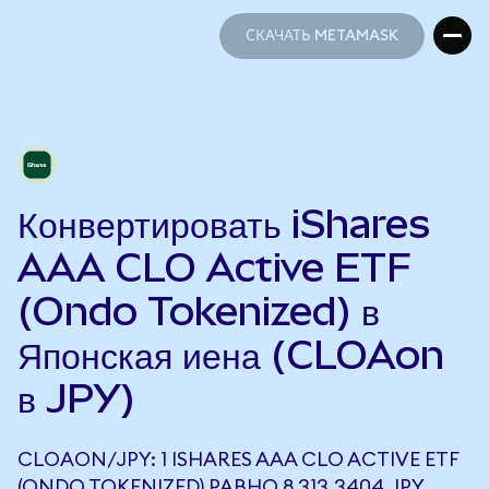
СКАЧАТЬ METAMASK
СКАЧАТЬ METAMASK
Конвертировать iShares
AAA CLO Active ETF
(Ondo Tokenized) в
Японская иена (CLOAon
в JPY)
CLOAON/JPY: 1 ISHARES AAA CLO ACTIVE ETF
(ONDO TOKENIZED) РАВНО 8 313,3404 JPY