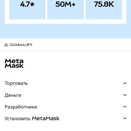
4.7
50M+
75.8K
CLOAon/JPY
Нижний колонтитул сайта MetaMask
Торговать
Торговля
Деньги
Swaps
Покупайте
Разработчики
Прогнозы
НОВИНКА
Карта
Документация для разработчиков
Установить MetaMask
Перпы
НОВИНКА
mUSD
НОВИНКА
Инфопанель
Защита транзакций