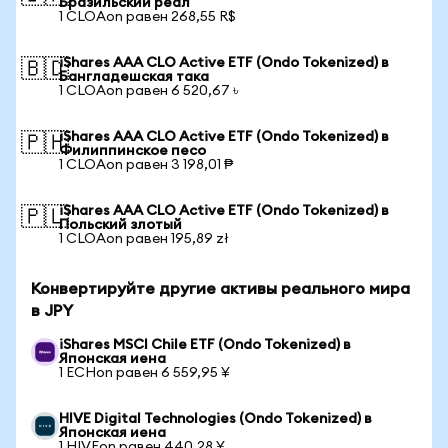
Бразильский реал
1 CLOAon равен 268,55 R$
iShares AAA CLO Active ETF (Ondo Tokenized) в
🇧🇩
Бангладешская така
1 CLOAon равен 6 520,67 ৳
iShares AAA CLO Active ETF (Ondo Tokenized) в
🇵🇭
Филиппинское песо
1 CLOAon равен 3 198,01 ₱
iShares AAA CLO Active ETF (Ondo Tokenized) в
🇵🇱
Польский злотый
1 CLOAon равен 195,89 zł
Конвертируйте другие активы реального мира
в JPY
iShares MSCI Chile ETF (Ondo Tokenized) в
Японская иена
1 ECHon равен 6 559,95 ¥
HIVE Digital Technologies (Ondo Tokenized) в
Японская иена
1 HIVEon равен 440,28 ¥