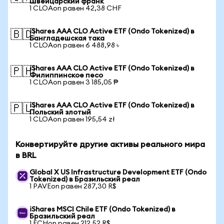
Швейцарский франк
1 CLOAon равен 42,38 CHF
iShares AAA CLO Active ETF (Ondo Tokenized) в
🇧🇩
Бангладешская така
1 CLOAon равен 6 488,98 ৳
iShares AAA CLO Active ETF (Ondo Tokenized) в
🇵🇭
Филиппинское песо
1 CLOAon равен 3 185,05 ₱
iShares AAA CLO Active ETF (Ondo Tokenized) в
🇵🇱
Польский злотый
1 CLOAon равен 195,54 zł
Конвертируйте другие активы реального мира
в BRL
Global X US Infrastructure Development ETF (Ondo
Tokenized) в Бразильский реал
1 PAVEon равен 287,30 R$
iShares MSCI Chile ETF (Ondo Tokenized) в
Бразильский реал
1 ECHon равен 212,52 R$