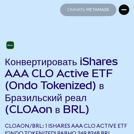
СКАЧАТЬ METAMASK
СКАЧАТЬ METAMASK
Конвертировать iShares
AAA CLO Active ETF
(Ondo Tokenized) в
Бразильский реал
(CLOAon в BRL)
CLOAON/BRL: 1 ISHARES AAA CLO ACTIVE ETF
(ONDO TOKENIZED) РАВНО 269,8268 BRL