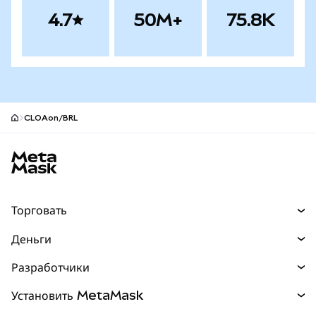
4.7
50M+
75.8K
CLOAon/BRL
Нижний колонтитул сайта MetaMask
Торговать
Торговля
Деньги
Swaps
Покупайте
Разработчики
Прогнозы
НОВИНКА
Карта
Документация для разработчиков
Установить MetaMask
Перпы
НОВИНКА
mUSD
НОВИНКА
Инфопанель
Защита транзакций