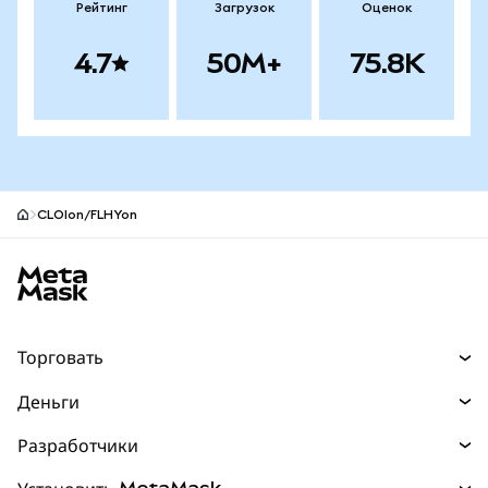
Рейтинг
Загрузок
Оценок
4.7
50M+
75.8K
CLOIon/FLHYon
Нижний колонтитул сайта MetaMask
Торговать
Торговля
Деньги
Swaps
Покупайте
Разработчики
Прогнозы
НОВИНКА
Карта
Документация для разработчиков