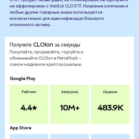
Этот продукт не выпущен, не спонсирован, не одобрен и
не аффилирован с VanEck CLO ETF. Название компании и
любые другие товарные знаки используются
исключительно для идентификации базового
эталонного актива.
Получите CLOIon за секунды
Покупайте, продавайте, торгуйте и
обменивайте CLOIon в MetaMask —
самом надёжном криптокошельке.
Google Play
Рейтинг
Загрузок
Оценок
4.4
10M+
483.9K
App Store