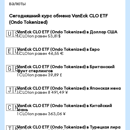
валюты
Сегодняшний курс обмена VanEck CLO ETF
(Ondo Tokenized)
VanEck CLO ETF (Ondo Tokenized) в Доллар США
🇺🇸
1 CLOIon равен 53,81 $
VanEck CLO ETF (Ondo Tokenized) в Евро
🇪🇺
1 CLOIon равен 46,55 €
VanEck CLO ETF (Ondo Tokenized) в Британский
🇬🇧
фунт стерлингов
1 CLOIon равен 39,89 £
VanEck CLO ETF (Ondo Tokenized) в Японская иена
🇯🇵
1 CLOIon равен 8 491,49 ¥
VanEck CLO ETF (Ondo Tokenized) в Китайский
🇨🇳
юань
1 CLOIon равен 363,06 ¥
VanEck CLO ETF (Ondo Tokenized) в Турецкая лира
🇹🇷