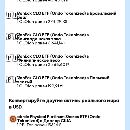
1 CLOIon равен 43,48 CHF
VanEck CLO ETF (Ondo Tokenized) в Бразильский
🇧🇷
реал
1 CLOIon равен 274,29 R$
VanEck CLO ETF (Ondo Tokenized) в
🇧🇩
Бангладешская така
1 CLOIon равен 6 641,14 ৳
VanEck CLO ETF (Ondo Tokenized) в
🇵🇭
Филиппинское песо
1 CLOIon равен 3 266,60 ₱
VanEck CLO ETF (Ondo Tokenized) в Польский
🇵🇱
злотый
1 CLOIon равен 199,91 zł
Конвертируйте другие активы реального мира
в USD
abrdn Physical Platinum Shares ETF (Ondo
Tokenized) в Доллар США
1 PPLTon равен 158,14 $