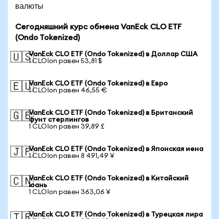
валюты
Сегодняшний курс обмена VanEck CLO ETF
(Ondo Tokenized)
VanEck CLO ETF (Ondo Tokenized) в Доллар США
🇺🇸
1 CLOIon равен 53,81 $
VanEck CLO ETF (Ondo Tokenized) в Евро
🇪🇺
1 CLOIon равен 46,55 €
VanEck CLO ETF (Ondo Tokenized) в Британский
🇬🇧
фунт стерлингов
1 CLOIon равен 39,89 £
VanEck CLO ETF (Ondo Tokenized) в Японская иена
🇯🇵
1 CLOIon равен 8 491,49 ¥
VanEck CLO ETF (Ondo Tokenized) в Китайский
🇨🇳
юань
1 CLOIon равен 363,06 ¥
VanEck CLO ETF (Ondo Tokenized) в Турецкая лира
🇹🇷