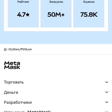
Рейтинг
Загрузок
Оценок
4.7
50M+
75.8K
CLOIon/FSOLon
Нижний колонтитул сайта MetaMask
Торговать
Торговля
Деньги
Swaps
Покупайте
Разработчики
Прогнозы
НОВИНКА
Карта
Документация для разработчиков