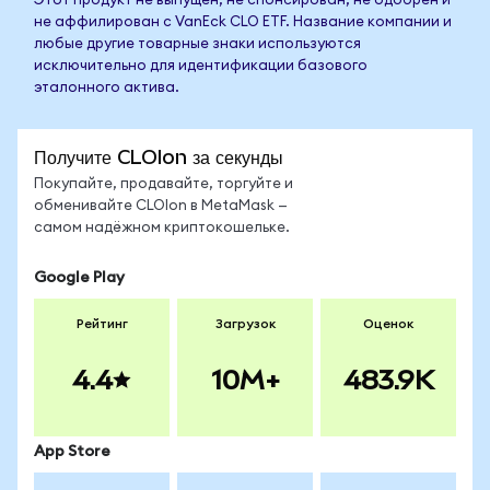
Этот продукт не выпущен, не спонсирован, не одобрен и
не аффилирован с VanEck CLO ETF. Название компании и
любые другие товарные знаки используются
исключительно для идентификации базового
эталонного актива.
Получите CLOIon за секунды
Покупайте, продавайте, торгуйте и
обменивайте CLOIon в MetaMask —
самом надёжном криптокошельке.
Google Play
Рейтинг
Загрузок
Оценок
4.4
10M+
483.9K
App Store