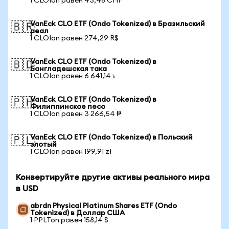
1 CLOIon равен 43,48 CHF
VanEck CLO ETF (Ondo Tokenized) в Бразильский
🇧🇷
реал
1 CLOIon равен 274,29 R$
VanEck CLO ETF (Ondo Tokenized) в
🇧🇩
Бангладешская така
1 CLOIon равен 6 641,14 ৳
VanEck CLO ETF (Ondo Tokenized) в
🇵🇭
Филиппинское песо
1 CLOIon равен 3 266,54 ₱
VanEck CLO ETF (Ondo Tokenized) в Польский
🇵🇱
злотый
1 CLOIon равен 199,91 zł
Конвертируйте другие активы реального мира
в USD
abrdn Physical Platinum Shares ETF (Ondo
Tokenized) в Доллар США
1 PPLTon равен 158,14 $