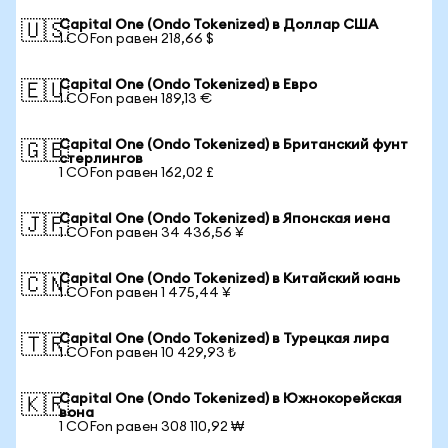
Capital One (Ondo Tokenized) в Доллар США
🇺🇸
1 COFon равен 218,66 $
Capital One (Ondo Tokenized) в Евро
🇪🇺
1 COFon равен 189,13 €
Capital One (Ondo Tokenized) в Британский фунт
🇬🇧
стерлингов
1 COFon равен 162,02 £
Capital One (Ondo Tokenized) в Японская иена
🇯🇵
1 COFon равен 34 436,56 ¥
Capital One (Ondo Tokenized) в Китайский юань
🇨🇳
1 COFon равен 1 475,44 ¥
Capital One (Ondo Tokenized) в Турецкая лира
🇹🇷
1 COFon равен 10 429,93 ₺
Capital One (Ondo Tokenized) в Южнокорейская
🇰🇷
вона
1 COFon равен 308 110,92 ₩