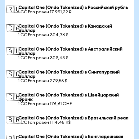
Capital One (Ondo Tokenized) в Российский рубль
🇷🇺
1 COFon равен 17 991,22 ₽
Capital One (Ondo Tokenized) в Канадский
🇨🇦
доллар
1 COFon равен 304,76 $
Capital One (Ondo Tokenized) в Австралийский
🇦🇺
доллар
1 COFon равен 309,43 $
Capital One (Ondo Tokenized) в Сингапурский
🇸🇬
доллар
1 COFon равен 279,55 $
Capital One (Ondo Tokenized) в Швейцарский
🇨🇭
франк
1 COFon равен 176,61 CHF
Capital One (Ondo Tokenized) в Бразильский реал
🇧🇷
1 COFon равен 1 114,45 R$
Capital One (Ondo Tokenized) в Бангладешская