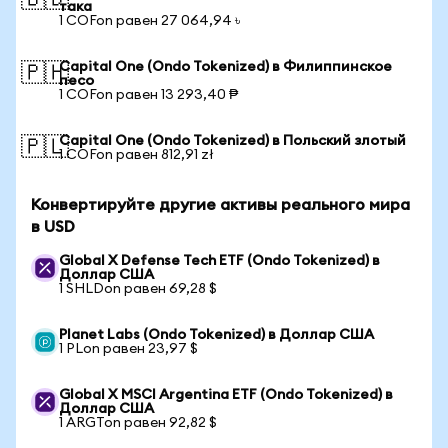
🇧🇩
така
1 COFon равен 27 064,94 ৳
Capital One (Ondo Tokenized) в Филиппинское
🇵🇭
песо
1 COFon равен 13 293,40 ₱
Capital One (Ondo Tokenized) в Польский злотый
🇵🇱
1 COFon равен 812,91 zł
Конвертируйте другие активы реального мира
в USD
Global X Defense Tech ETF (Ondo Tokenized) в
Доллар США
1 SHLDon равен 69,28 $
Planet Labs (Ondo Tokenized) в Доллар США
1 PLon равен 23,97 $
Global X MSCI Argentina ETF (Ondo Tokenized) в
Доллар США
1 ARGTon равен 92,82 $