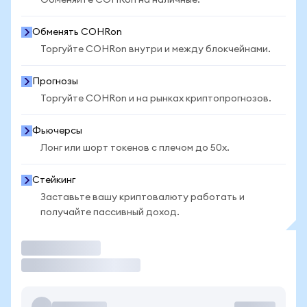
Обменяйте COHRon на наличные.
Обменять COHRon
Торгуйте COHRon внутри и между блокчейнами.
Прогнозы
Торгуйте COHRon и на рынках криптопрогнозов.
Фьючерсы
Лонг или шорт токенов с плечом до 50x.
Стейкинг
Заставьте вашу криптовалюту работать и
получайте пассивный доход.
Торговать