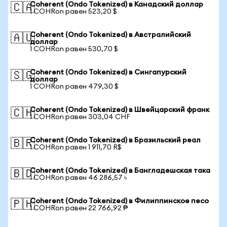
Coherent (Ondo Tokenized) в Канадский доллар
🇨🇦
1 COHRon равен 523,20 $
Coherent (Ondo Tokenized) в Австралийский
🇦🇺
доллар
1 COHRon равен 530,70 $
Coherent (Ondo Tokenized) в Сингапурский
🇸🇬
доллар
1 COHRon равен 479,30 $
Coherent (Ondo Tokenized) в Швейцарский франк
🇨🇭
1 COHRon равен 303,04 CHF
Coherent (Ondo Tokenized) в Бразильский реал
🇧🇷
1 COHRon равен 1 911,70 R$
Coherent (Ondo Tokenized) в Бангладешская така
🇧🇩
1 COHRon равен 46 286,57 ৳
Coherent (Ondo Tokenized) в Филиппинское песо
🇵🇭
1 COHRon равен 22 766,92 ₱