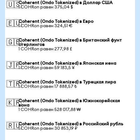
Coherent (Ondo Tokenized) в Доллар США
🇺🇸
1 COHRon равен 375,04 $
Coherent (Ondo Tokenized) в Евро
🇪🇺
1 COHRon равен 324,51 €
Coherent (Ondo Tokenized) в Британский фунт
🇬🇧
стерлингов
1 COHRon равен 277,98 £
Coherent (Ondo Tokenized) в Японская иена
🇯🇵
1 COHRon равен 59 183,5 ¥
Coherent (Ondo Tokenized) в Турецкая лира
🇹🇷
1 COHRon равен 17 888,57 ₺
Coherent (Ondo Tokenized) в Южнокорейская
🇰🇷
вона
1 COHRon равен 528 017,88 ₩
Coherent (Ondo Tokenized) в Российский рубль
🇷🇺
1 COHRon равен 30 853,19 ₽