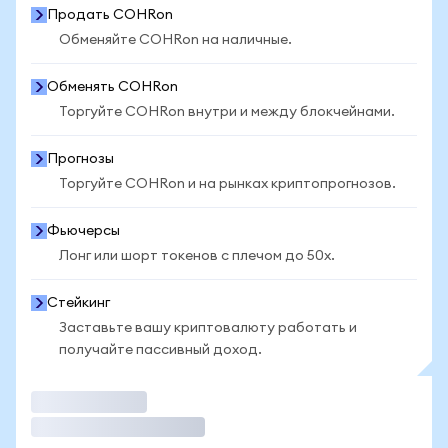
Продать COHRon
Обменяйте COHRon на наличные.
Обменять COHRon
Торгуйте COHRon внутри и между блокчейнами.
Прогнозы
Торгуйте COHRon и на рынках криптопрогнозов.
Фьючерсы
Лонг или шорт токенов с плечом до 50x.
Стейкинг
Заставьте вашу криптовалюту работать и
получайте пассивный доход.
Торговать