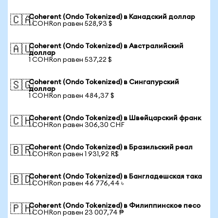
Coherent (Ondo Tokenized) в Канадский доллар
🇨🇦
1 COHRon равен 528,93 $
Coherent (Ondo Tokenized) в Австралийский
🇦🇺
доллар
1 COHRon равен 537,22 $
Coherent (Ondo Tokenized) в Сингапурский
🇸🇬
доллар
1 COHRon равен 484,37 $
Coherent (Ondo Tokenized) в Швейцарский франк
🇨🇭
1 COHRon равен 306,30 CHF
Coherent (Ondo Tokenized) в Бразильский реал
🇧🇷
1 COHRon равен 1 931,92 R$
Coherent (Ondo Tokenized) в Бангладешская така
🇧🇩
1 COHRon равен 46 776,44 ৳
Coherent (Ondo Tokenized) в Филиппинское песо
🇵🇭
1 COHRon равен 23 007,74 ₱