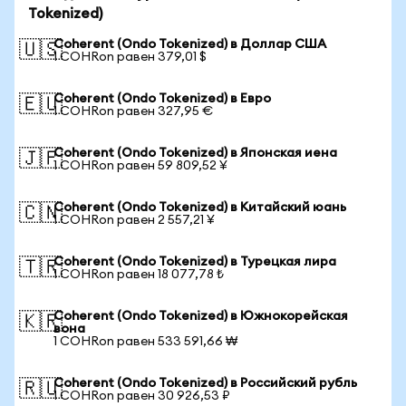
Tokenized)
Coherent (Ondo Tokenized) в Доллар США
🇺🇸
1 COHRon равен 379,01 $
Coherent (Ondo Tokenized) в Евро
🇪🇺
1 COHRon равен 327,95 €
Coherent (Ondo Tokenized) в Японская иена
🇯🇵
1 COHRon равен 59 809,52 ¥
Coherent (Ondo Tokenized) в Китайский юань
🇨🇳
1 COHRon равен 2 557,21 ¥
Coherent (Ondo Tokenized) в Турецкая лира
🇹🇷
1 COHRon равен 18 077,78 ₺
Coherent (Ondo Tokenized) в Южнокорейская
🇰🇷
вона
1 COHRon равен 533 591,66 ₩
Coherent (Ondo Tokenized) в Российский рубль
🇷🇺
1 COHRon равен 30 926,53 ₽