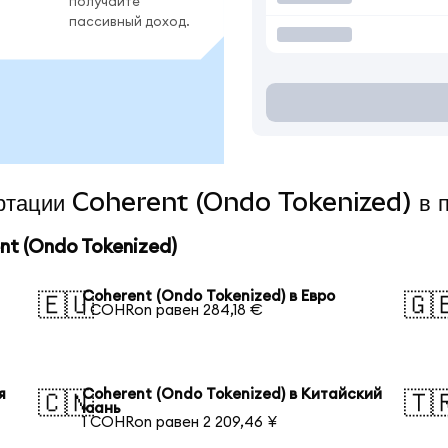
получайте
пассивный доход.
вертации Coherent (Ondo Tokenized) в 
t (Ondo Tokenized)
Coherent (Ondo Tokenized) в Евро
🇪🇺
🇬
1 COHRon равен 284,18 €
я
Coherent (Ondo Tokenized) в Китайский
🇨🇳
🇹
юань
1 COHRon равен 2 209,46 ¥