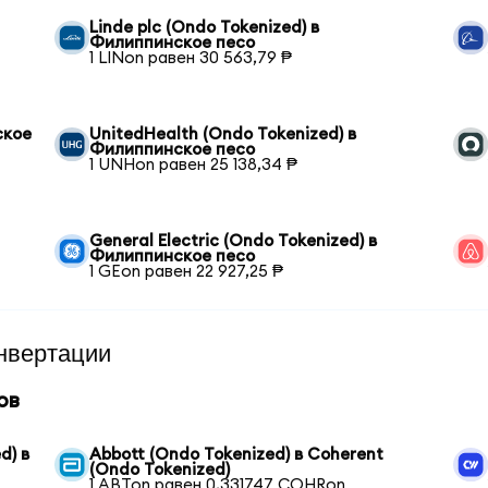
Linde plc (Ondo Tokenized) в
Филиппинское песо
1 LINon равен 30 563,79 ₱
ское
UnitedHealth (Ondo Tokenized) в
Филиппинское песо
1 UNHon равен 25 138,34 ₱
General Electric (Ondo Tokenized) в
Филиппинское песо
1 GEon равен 22 927,25 ₱
нвертации
ов
d) в
Abbott (Ondo Tokenized) в Coherent
(Ondo Tokenized)
1 ABTon равен 0,331747 COHRon