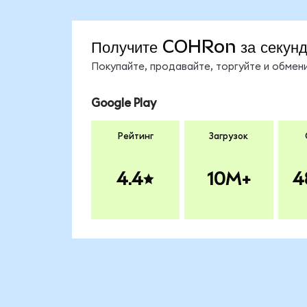
Получите COHRon за секун
Покупайте, продавайте, торгуйте и обме
Google Play
Рейтинг
Загрузок
4.4
10M+
4