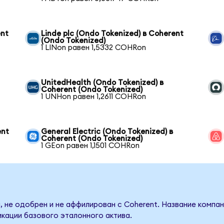
ent
Linde plc (Ondo Tokenized) в Coherent
(Ondo Tokenized)
1 LINon равен 1,5332 COHRon
UnitedHealth (Ondo Tokenized) в
Coherent (Ondo Tokenized)
1 UNHon равен 1,2611 COHRon
ent
General Electric (Ondo Tokenized) в
Coherent (Ondo Tokenized)
1 GEon равен 1,1501 COHRon
, не одобрен и не аффилирован с Coherent. Название компан
кации базового эталонного актива.