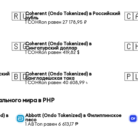
Coherent (Ondo Tokenized) в Российский
🇷🇺
🇨
рубль
1 COHRon равен 27 178,95 ₽
Coherent (Ondo Tokenized) в
🇸🇬
🇨
Сингапурский доллар
1 COHRon равен 419,82 $
ский
Coherent (Ondo Tokenized) в
🇧🇩
🇵
Бангладешская така
1 COHRon равен 40 608,99 ৳
ального мира в PHP
d) в
Abbott (Ondo Tokenized) в Филиппинское
песо
1 ABTon равен 6 613,17 ₱