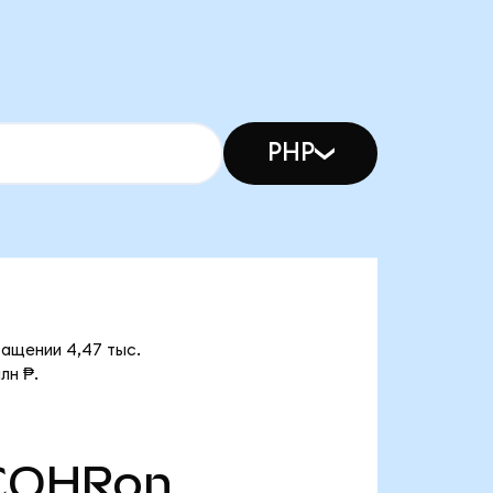
PHP
ращении 4,47 тыс.
лн ₱.
COHRon