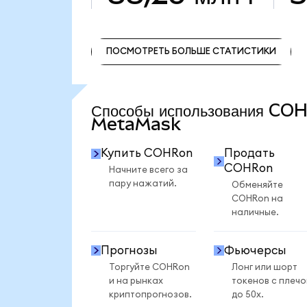
ПОСМОТРЕТЬ БОЛЬШЕ СТАТИСТИКИ
ПОСМОТРЕТЬ БОЛЬШЕ СТАТИСТИКИ
Способы использования CO
MetaMask
Купить COHRon
Продать
COHRon
Начните всего за
пару нажатий.
Обменяйте
COHRon на
наличные.
Прогнозы
Фьючерсы
Торгуйте COHRon
Лонг или шорт
и на рынках
токенов с плеч
криптопрогнозов.
до 50x.