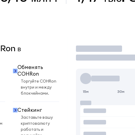
HRon в
Торговать
Обменять
COHRon
Торгуйте COHRon
внутри и между
15м
30м
блокчейнами.
Стейкинг
Заставьте вашу
ом
криптовалюту
работать и