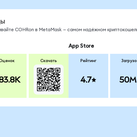
ды
нивайте COHRon в MetaMask — самом надёжном криптокошель
App Store
Оценок
Скачать
Рейтинг
Загрузо
83.8K
4.7
50M