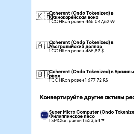
Coherent (Ondo Tokenized) в
🇰🇷
Южнокорейская вона
1 COHRon равен 465 047,82 ₩
Coherent (Ondo Tokenized) в
🇦🇺
Австралийский доллар
1 COHRon равен 465,89 $
Coherent (Ondo Tokenized) в Бразиль
🇧🇷
реал
1 COHRon равен 1 677,72 R$
Конвертируйте другие активы ре
Super Micro Computer (Ondo Tokenize
Филиппинское песо
1 SMCIon равен 1 833,64 ₱