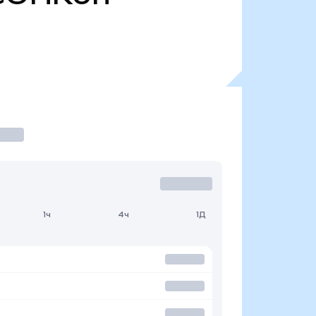
1ч
4ч
1Д