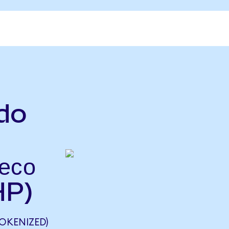
do
есо
HP)
OKENIZED)