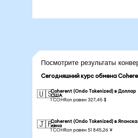
Посмотрите результаты кон
Сегодняшний курс обмена Coheren
Coherent (Ondo Tokenized) в Доллар
🇺🇸
США
1 COHRon равен 327,45 $
Coherent (Ondo Tokenized) в Японска
🇯🇵
иена
1 COHRon равен 51 845,26 ¥