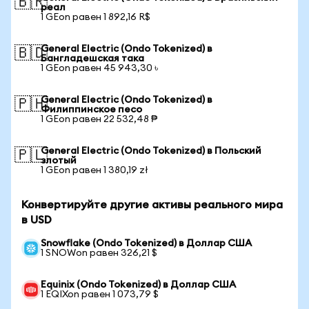
🇧🇷
реал
1 GEon равен 1 892,16 R$
General Electric (Ondo Tokenized) в
🇧🇩
Бангладешская така
1 GEon равен 45 943,30 ৳
General Electric (Ondo Tokenized) в
🇵🇭
Филиппинское песо
1 GEon равен 22 532,48 ₱
General Electric (Ondo Tokenized) в Польский
🇵🇱
злотый
1 GEon равен 1 380,19 zł
Конвертируйте другие активы реального мира
в USD
Snowflake (Ondo Tokenized) в Доллар США
1 SNOWon равен 326,21 $
Equinix (Ondo Tokenized) в Доллар США
1 EQIXon равен 1 073,79 $