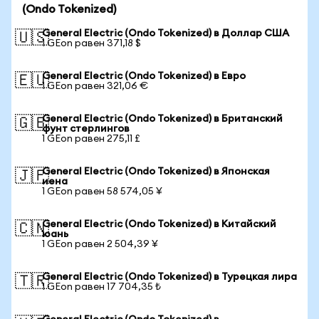
(Ondo Tokenized)
General Electric (Ondo Tokenized) в Доллар США
🇺🇸
1 GEon равен 371,18 $
General Electric (Ondo Tokenized) в Евро
🇪🇺
1 GEon равен 321,06 €
General Electric (Ondo Tokenized) в Британский
🇬🇧
фунт стерлингов
1 GEon равен 275,11 £
General Electric (Ondo Tokenized) в Японская
🇯🇵
иена
1 GEon равен 58 574,05 ¥
General Electric (Ondo Tokenized) в Китайский
🇨🇳
юань
1 GEon равен 2 504,39 ¥
General Electric (Ondo Tokenized) в Турецкая лира
🇹🇷
1 GEon равен 17 704,35 ₺