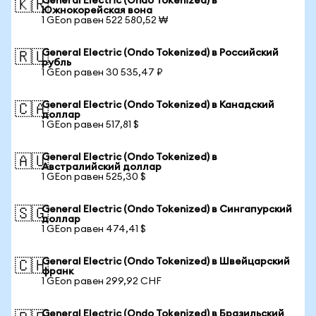
General Electric (Ondo Tokenized) в
🇰🇷
Южнокорейская вона
1 GEon равен 522 580,52 ₩
General Electric (Ondo Tokenized) в Российский
🇷🇺
рубль
1 GEon равен 30 535,47 ₽
General Electric (Ondo Tokenized) в Канадский
🇨🇦
доллар
1 GEon равен 517,81 $
General Electric (Ondo Tokenized) в
🇦🇺
Австралийский доллар
1 GEon равен 525,30 $
General Electric (Ondo Tokenized) в Сингапурский
🇸🇬
доллар
1 GEon равен 474,41 $
General Electric (Ondo Tokenized) в Швейцарский
🇨🇭
франк
1 GEon равен 299,92 CHF
General Electric (Ondo Tokenized) в Бразильский