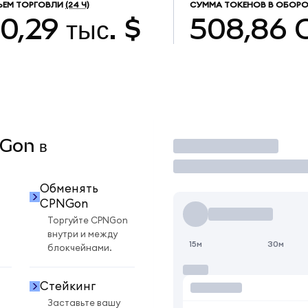
ЪЕМ ТОРГОВЛИ
(24 Ч)
СУММА ТОКЕНОВ В ОБОРО
0,29 тыс. $
508,86
NGon в
Торговать
Обменять
CPNGon
Торгуйте CPNGon
внутри и между
15м
30м
блокчейнами.
Стейкинг
Заставьте вашу