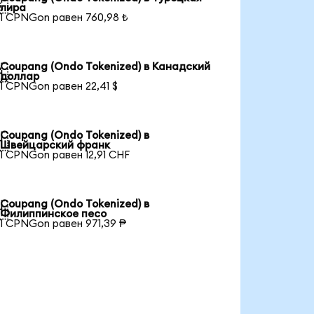

лира
1 CPNGon равен 760,98 ₺
Coupang (Ondo Tokenized) в Канадский

доллар
1 CPNGon равен 22,41 $
Coupang (Ondo Tokenized) в

Швейцарский франк
1 CPNGon равен 12,91 CHF
Coupang (Ondo Tokenized) в

Филиппинское песо
1 CPNGon равен 971,39 ₱