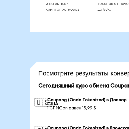
и на рынках
токенов с плеч
криптопрогнозов.
до 50x.
Посмотрите результаты кон
Сегодняшний курс обмена Coupan
Coupang (Ondo Tokenized) в Доллар
🇺🇸
США
1 CPNGon равен 15,99 $
Coupang (Ondo Tokenized) в Японска