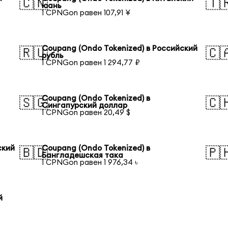
🇨🇳
🇹
юань
1 CPNGon равен 107,91 ¥
Coupang (Ondo Tokenized) в Российский
🇷🇺
🇨
рубль
1 CPNGon равен 1 294,77 ₽
Coupang (Ondo Tokenized) в
🇸🇬
🇨
Сингапурский доллар
1 CPNGon равен 20,49 $
ский
Coupang (Ondo Tokenized) в
🇧🇩
🇵
Бангладешская така
1 CPNGon равен 1 976,34 ৳
й