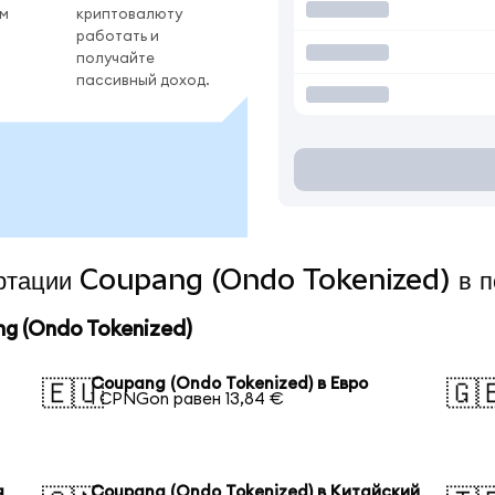
ом
криптовалюту
работать и
получайте
пассивный доход.
вертации Coupang (Ondo Tokenized) в п
g (Ondo Tokenized)
Coupang (Ondo Tokenized) в Евро
🇪🇺
🇬
1 CPNGon равен 13,84 €
я
Coupang (Ondo Tokenized) в Китайский