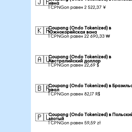
🇯🇵
иена
1 CPNGon равен 2 522,37 ¥
Coupang (Ondo Tokenized) в
🇰🇷
Южнокорейская вона
1 CPNGon равен 22 690,33 ₩
Coupang (Ondo Tokenized) в
🇦🇺
Австралийский доллар
1 CPNGon равен 22,69 $
Coupang (Ondo Tokenized) в Бразиль
🇧🇷
реал
1 CPNGon равен 82,17 R$
Coupang (Ondo Tokenized) в Польски
🇵🇱
злотый
1 CPNGon равен 59,59 zł