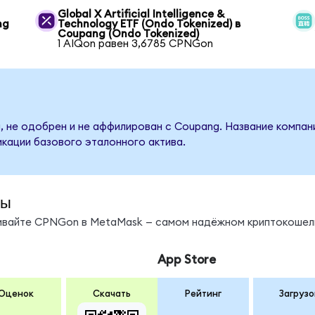
Global X Artificial Intelligence &
ng
Technology ETF (Ondo Tokenized) в
Coupang (Ondo Tokenized)
1 AIQon равен 3,6785 CPNGon
, не одобрен и не аффилирован с Coupang. Название компан
кации базового эталонного актива.
ды
нивайте CPNGon в MetaMask — самом надёжном криптокошел
App Store
Оценок
Скачать
Рейтинг
Загрузо