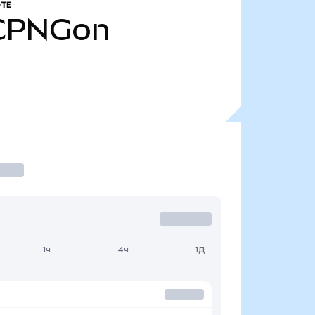
ТЕ
CPNGon
1ч
4ч
1Д