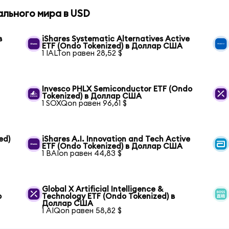
ального мира в USD
в
iShares Systematic Alternatives Active
ETF (Ondo Tokenized) в Доллар США
1 IALTon равен 28,52 $
Invesco PHLX Semiconductor ETF (Ondo
Tokenized) в Доллар США
1 SOXQon равен 96,61 $
ed)
iShares A.I. Innovation and Tech Active
ETF (Ondo Tokenized) в Доллар США
1 BAIon равен 44,83 $
Global X Artificial Intelligence &
р
Technology ETF (Ondo Tokenized) в
Доллар США
1 AIQon равен 58,82 $