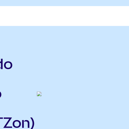
do
o
TZon)