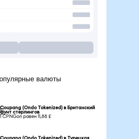
опулярные валюты
Coupang (Ondo Tokenized) в Британский

фунт стерлингов
1 CPNGon равен 11,88 £
Coupang (Ondo Tokenized) в Турецкая