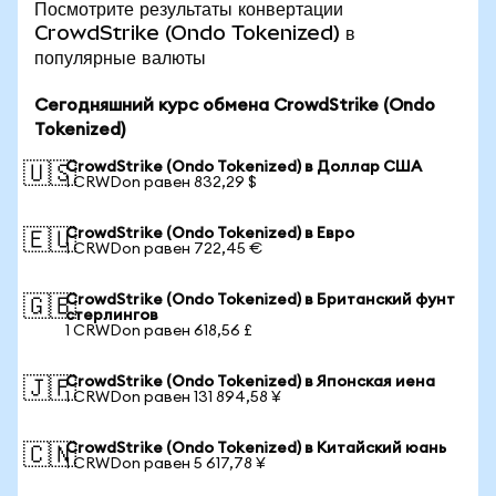
Посмотрите результаты конвертации
CrowdStrike (Ondo Tokenized) в
популярные валюты
Сегодняшний курс обмена CrowdStrike (Ondo
Tokenized)
CrowdStrike (Ondo Tokenized) в Доллар США
🇺🇸
1 CRWDon равен 832,29 $
CrowdStrike (Ondo Tokenized) в Евро
🇪🇺
1 CRWDon равен 722,45 €
CrowdStrike (Ondo Tokenized) в Британский фунт
🇬🇧
стерлингов
1 CRWDon равен 618,56 £
CrowdStrike (Ondo Tokenized) в Японская иена
🇯🇵
1 CRWDon равен 131 894,58 ¥
CrowdStrike (Ondo Tokenized) в Китайский юань
🇨🇳
1 CRWDon равен 5 617,78 ¥