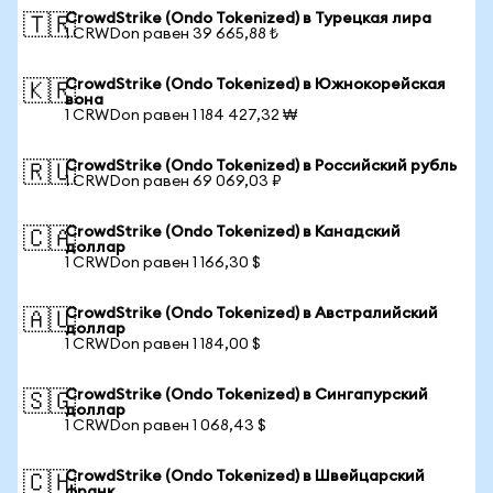
CrowdStrike (Ondo Tokenized) в Турецкая лира
🇹🇷
1 CRWDon равен 39 665,88 ₺
CrowdStrike (Ondo Tokenized) в Южнокорейская
🇰🇷
вона
1 CRWDon равен 1 184 427,32 ₩
CrowdStrike (Ondo Tokenized) в Российский рубль
🇷🇺
1 CRWDon равен 69 069,03 ₽
CrowdStrike (Ondo Tokenized) в Канадский
🇨🇦
доллар
1 CRWDon равен 1 166,30 $
CrowdStrike (Ondo Tokenized) в Австралийский
🇦🇺
доллар
1 CRWDon равен 1 184,00 $
CrowdStrike (Ondo Tokenized) в Сингапурский
🇸🇬
доллар
1 CRWDon равен 1 068,43 $
CrowdStrike (Ondo Tokenized) в Швейцарский
🇨🇭
франк