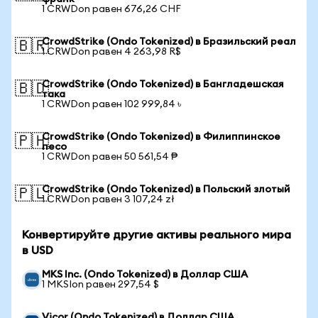
1 CRWDon равен 676,26 CHF
CrowdStrike (Ondo Tokenized) в Бразильский реал
🇧🇷
1 CRWDon равен 4 263,98 R$
CrowdStrike (Ondo Tokenized) в Бангладешская
🇧🇩
така
1 CRWDon равен 102 999,84 ৳
CrowdStrike (Ondo Tokenized) в Филиппинское
🇵🇭
песо
1 CRWDon равен 50 561,54 ₱
CrowdStrike (Ondo Tokenized) в Польский злотый
🇵🇱
1 CRWDon равен 3 107,24 zł
Конвертируйте другие активы реального мира
в USD
MKS Inc. (Ondo Tokenized) в Доллар США
1 MKSIon равен 297,54 $
Vicor (Ondo Tokenized) в Доллар США