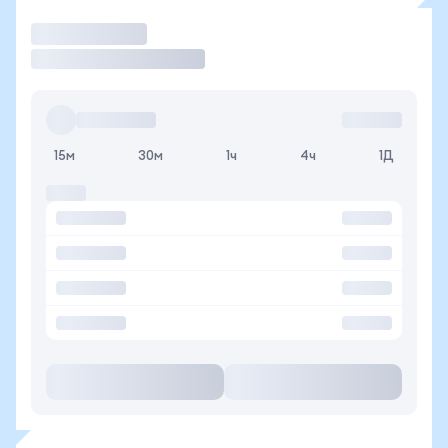
Торговать
15м
30м
1ч
4ч
1Д