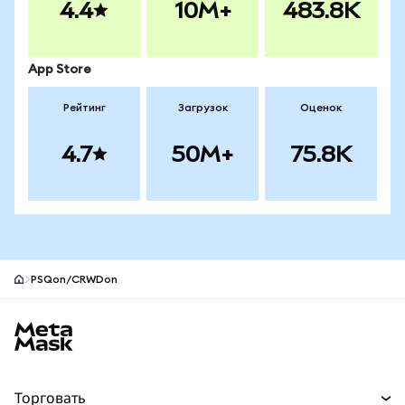
4.4
10M+
483.8K
App Store
Рейтинг
Загрузок
Оценок
4.7
50M+
75.8K
PSQon/CRWDon
Нижний колонтитул сайта MetaMask
Торговать