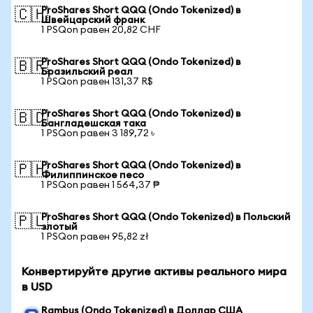
ProShares Short QQQ (Ondo Tokenized) в
🇨🇭
Швейцарский франк
1 PSQon равен 20,82 CHF
ProShares Short QQQ (Ondo Tokenized) в
🇧🇷
Бразильский реал
1 PSQon равен 131,37 R$
ProShares Short QQQ (Ondo Tokenized) в
🇧🇩
Бангладешская така
1 PSQon равен 3 189,72 ৳
ProShares Short QQQ (Ondo Tokenized) в
🇵🇭
Филиппинское песо
1 PSQon равен 1 564,37 ₱
ProShares Short QQQ (Ondo Tokenized) в Польский
🇵🇱
злотый
1 PSQon равен 95,82 zł
Конвертируйте другие активы реального мира
в USD
Rambus (Ondo Tokenized) в Доллар США