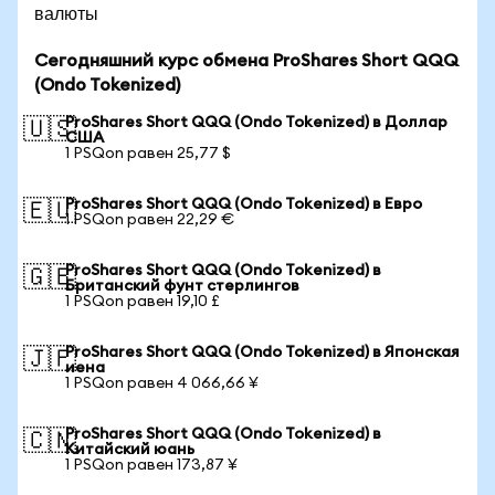
валюты
Сегодняшний курс обмена ProShares Short QQQ
(Ondo Tokenized)
ProShares Short QQQ (Ondo Tokenized) в Доллар
🇺🇸
США
1 PSQon равен 25,77 $
ProShares Short QQQ (Ondo Tokenized) в Евро
🇪🇺
1 PSQon равен 22,29 €
ProShares Short QQQ (Ondo Tokenized) в
🇬🇧
Британский фунт стерлингов
1 PSQon равен 19,10 £
ProShares Short QQQ (Ondo Tokenized) в Японская
🇯🇵
иена
1 PSQon равен 4 066,66 ¥
ProShares Short QQQ (Ondo Tokenized) в
🇨🇳
Китайский юань
1 PSQon равен 173,87 ¥