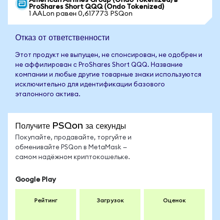
American Airlines Group (Ondo Tokenized) в
ProShares Short QQQ (Ondo Tokenized)
1 AALon равен 0,617773 PSQon
Отказ от ответственности
Этот продукт не выпущен, не спонсирован, не одобрен и
не аффилирован с ProShares Short QQQ. Название
компании и любые другие товарные знаки используются
исключительно для идентификации базового
эталонного актива.
Получите PSQon за секунды
Покупайте, продавайте, торгуйте и
обменивайте PSQon в MetaMask —
самом надёжном криптокошельке.
Google Play
Рейтинг
Загрузок
Оценок