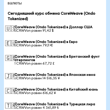
валюты
Сегодняшний курс обмена CoreWeave (Ondo
Tokenized)
CoreWeave (Ondo Tokenized) в Доллар США
🇺🇸
1 CRWVon равен 91,42 $
CoreWeave (Ondo Tokenized) в Евро
🇪🇺
1 CRWVon равен 79,11 €
CoreWeave (Ondo Tokenized) в Британский фунт
🇬🇧
стерлингов
1 CRWVon равен 67,72 £
CoreWeave (Ondo Tokenized) в Японская иена
🇯🇵
1 CRWVon равен 14 516,35 ¥
CoreWeave (Ondo Tokenized) в Китайский юань
🇨🇳
1 CRWVon равен 616,62 ¥
CoreWeave (Ondo Tokenized) в Турецкая лира
🇹🇷
1 CRWVon равен 4 361,89 ₺