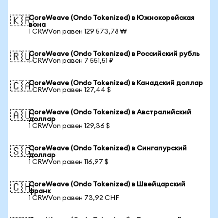
CoreWeave (Ondo Tokenized) в Южнокорейская
🇰🇷
вона
1 CRWVon равен 129 573,78 ₩
CoreWeave (Ondo Tokenized) в Российский рубль
🇷🇺
1 CRWVon равен 7 551,51 ₽
CoreWeave (Ondo Tokenized) в Канадский доллар
🇨🇦
1 CRWVon равен 127,44 $
CoreWeave (Ondo Tokenized) в Австралийский
🇦🇺
доллар
1 CRWVon равен 129,36 $
CoreWeave (Ondo Tokenized) в Сингапурский
🇸🇬
доллар
1 CRWVon равен 116,97 $
CoreWeave (Ondo Tokenized) в Швейцарский
🇨🇭
франк
1 CRWVon равен 73,92 CHF