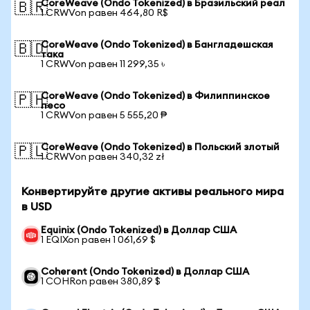
CoreWeave (Ondo Tokenized) в Бразильский реал
🇧🇷
1 CRWVon равен 464,80 R$
CoreWeave (Ondo Tokenized) в Бангладешская
🇧🇩
така
1 CRWVon равен 11 299,35 ৳
CoreWeave (Ondo Tokenized) в Филиппинское
🇵🇭
песо
1 CRWVon равен 5 555,20 ₱
CoreWeave (Ondo Tokenized) в Польский злотый
🇵🇱
1 CRWVon равен 340,32 zł
Конвертируйте другие активы реального мира
в USD
Equinix (Ondo Tokenized) в Доллар США
1 EQIXon равен 1 061,69 $
Coherent (Ondo Tokenized) в Доллар США
1 COHRon равен 380,89 $