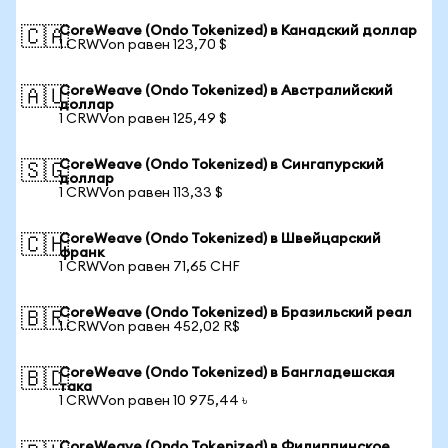
CoreWeave (Ondo Tokenized) в Канадский доллар
🇨🇦
1 CRWVon равен 123,70 $
CoreWeave (Ondo Tokenized) в Австралийский
🇦🇺
доллар
1 CRWVon равен 125,49 $
CoreWeave (Ondo Tokenized) в Сингапурский
🇸🇬
доллар
1 CRWVon равен 113,33 $
CoreWeave (Ondo Tokenized) в Швейцарский
🇨🇭
франк
1 CRWVon равен 71,65 CHF
CoreWeave (Ondo Tokenized) в Бразильский реал
🇧🇷
1 CRWVon равен 452,02 R$
CoreWeave (Ondo Tokenized) в Бангладешская
🇧🇩
така
1 CRWVon равен 10 975,44 ৳
CoreWeave (Ondo Tokenized) в Филиппинское