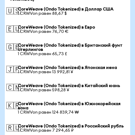
CoreWeave (Ondo Tokenized) в Доллар США
🇺🇸
1 CRWVon равен 88,67 $
CoreWeave (Ondo Tokenized) в Евро
🇪🇺
1 CRWVon равен 76,70 €
CoreWeave (Ondo Tokenized) в Британский фунт
🇬🇧
стерлингов
1 CRWVon равен 65,73 £
CoreWeave (Ondo Tokenized) в Японская иена
🇯🇵
1 CRWVon равен 13 992,81 ¥
CoreWeave (Ondo Tokenized) в Китайский юань
🇨🇳
1 CRWVon равен 598,28 ¥
CoreWeave (Ondo Tokenized) в Южнокорейская
🇰🇷
вона
1 CRWVon равен 124 839,74 ₩
CoreWeave (Ondo Tokenized) в Российский рубль
🇷🇺
1 CRWVon равен 7 294,65 ₽