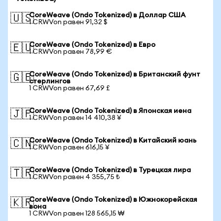
CoreWeave (Ondo Tokenized) в Доллар США
🇺🇸
1 CRWVon равен 91,32 $
CoreWeave (Ondo Tokenized) в Евро
🇪🇺
1 CRWVon равен 78,99 €
CoreWeave (Ondo Tokenized) в Британский фунт
🇬🇧
стерлингов
1 CRWVon равен 67,69 £
CoreWeave (Ondo Tokenized) в Японская иена
🇯🇵
1 CRWVon равен 14 410,38 ¥
CoreWeave (Ondo Tokenized) в Китайский юань
🇨🇳
1 CRWVon равен 616,15 ¥
CoreWeave (Ondo Tokenized) в Турецкая лира
🇹🇷
1 CRWVon равен 4 355,75 ₺
CoreWeave (Ondo Tokenized) в Южнокорейская
🇰🇷
вона
1 CRWVon равен 128 565,15 ₩