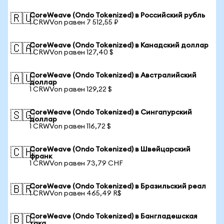
CoreWeave (Ondo Tokenized) в Российский рубль
🇷🇺
1 CRWVon равен 7 512,55 ₽
CoreWeave (Ondo Tokenized) в Канадский доллар
🇨🇦
1 CRWVon равен 127,40 $
CoreWeave (Ondo Tokenized) в Австралийский
🇦🇺
доллар
1 CRWVon равен 129,22 $
CoreWeave (Ondo Tokenized) в Сингапурский
🇸🇬
доллар
1 CRWVon равен 116,72 $
CoreWeave (Ondo Tokenized) в Швейцарский
🇨🇭
франк
1 CRWVon равен 73,79 CHF
CoreWeave (Ondo Tokenized) в Бразильский реал
🇧🇷
1 CRWVon равен 465,49 R$
CoreWeave (Ondo Tokenized) в Бангладешская
🇧🇩
така