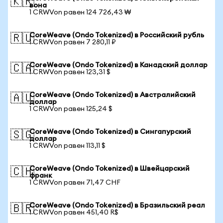
🇰🇷
вона
1 CRWVon равен 124 726,43 ₩
CoreWeave (Ondo Tokenized) в Российский рубль
🇷🇺
1 CRWVon равен 7 280,11 ₽
CoreWeave (Ondo Tokenized) в Канадский доллар
🇨🇦
1 CRWVon равен 123,31 $
CoreWeave (Ondo Tokenized) в Австралийский
🇦🇺
доллар
1 CRWVon равен 125,24 $
CoreWeave (Ondo Tokenized) в Сингапурский
🇸🇬
доллар
1 CRWVon равен 113,11 $
CoreWeave (Ondo Tokenized) в Швейцарский
🇨🇭
франк
1 CRWVon равен 71,47 CHF
CoreWeave (Ondo Tokenized) в Бразильский реал
🇧🇷
1 CRWVon равен 451,40 R$