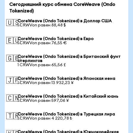
Сегодняшний курс обмена CoreWeave (Ondo
Tokenized)
CoreWeave (Ondo Tokenized) в Доллар США
🇺🇸
1 CRWVon равен 88,48 $
CoreWeave (Ondo Tokenized) в Евро
🇪🇺
1 CRWVon равен 76,55 €
CoreWeave (Ondo Tokenized) в Британский фунт
🇬🇧
стерлингов
1 CRWVon равен 65,56 £
CoreWeave (Ondo Tokenized) в Японская иена
🇯🇵
1 CRWVon равен 13 932,23 ¥
CoreWeave (Ondo Tokenized) в Китайский юань
🇨🇳
1 CRWVon равен 597,06 ¥
CoreWeave (Ondo Tokenized) в Турецкая лира
🇹🇷
1 CRWVon равен 4 220,78 ₺
CoreWeave (Ondo Tokenized) в Южнокорейская