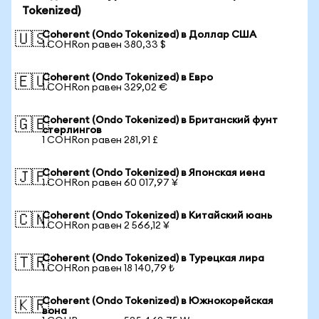
Tokenized)
Coherent (Ondo Tokenized) в Доллар США
🇺🇸
1 COHRon равен 380,33 $
Coherent (Ondo Tokenized) в Евро
🇪🇺
1 COHRon равен 329,02 €
Coherent (Ondo Tokenized) в Британский фунт
🇬🇧
стерлингов
1 COHRon равен 281,91 £
Coherent (Ondo Tokenized) в Японская иена
🇯🇵
1 COHRon равен 60 017,97 ¥
Coherent (Ondo Tokenized) в Китайский юань
🇨🇳
1 COHRon равен 2 566,12 ¥
Coherent (Ondo Tokenized) в Турецкая лира
🇹🇷
1 COHRon равен 18 140,79 ₺
Coherent (Ondo Tokenized) в Южнокорейская
🇰🇷
вона