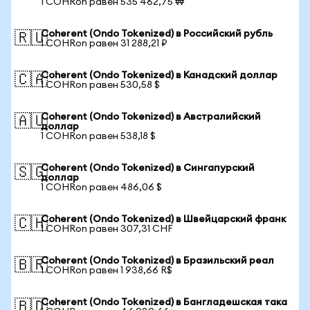
1 COHRon равен 535 462,75 ₩
Coherent (Ondo Tokenized) в Российский рубль
🇷🇺
1 COHRon равен 31 288,21 ₽
Coherent (Ondo Tokenized) в Канадский доллар
🇨🇦
1 COHRon равен 530,58 $
Coherent (Ondo Tokenized) в Австралийский
🇦🇺
доллар
1 COHRon равен 538,18 $
Coherent (Ondo Tokenized) в Сингапурский
🇸🇬
доллар
1 COHRon равен 486,06 $
Coherent (Ondo Tokenized) в Швейцарский франк
🇨🇭
1 COHRon равен 307,31 CHF
Coherent (Ondo Tokenized) в Бразильский реал
🇧🇷
1 COHRon равен 1 938,66 R$
Coherent (Ondo Tokenized) в Бангладешская така
🇧🇩