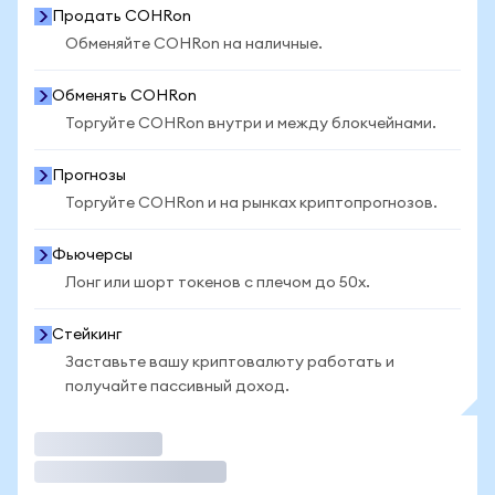
Продать COHRon
Обменяйте COHRon на наличные.
Обменять COHRon
Торгуйте COHRon внутри и между блокчейнами.
Прогнозы
Торгуйте COHRon и на рынках криптопрогнозов.
Фьючерсы
Лонг или шорт токенов с плечом до 50x.
Стейкинг
Заставьте вашу криптовалюту работать и
получайте пассивный доход.
Торговать