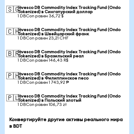
Invesco DB Commodity Index Tracking Fund (Ondo
🇸🇬
Tokenized) в Сингапурский доллар
1 DBCon равен 36,72 $
Invesco DB Commodity Index Tracking Fund (Ondo
🇨🇭
Tokenized) в Швейцарский франк
1 DBCon равен 23,21 CHF
Invesco DB Commodity Index Tracking Fund (Ondo
🇧🇷
Tokenized) в Бразильский реал
1 DBCon равен 146,43 R$
Invesco DB Commodity Index Tracking Fund (Ondo
🇵🇭
Tokenized) в Филиппинское песо
1 DBCon равен 1 743,92 ₱
Invesco DB Commodity Index Tracking Fund (Ondo
🇵🇱
Tokenized) в Польский злотый
1 DBCon равен 106,73 zł
Конвертируйте другие активы реального мира
в BDT