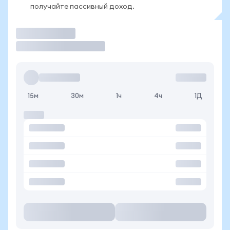
получайте пассивный доход.
Торговать
15м
30м
1ч
4ч
1Д