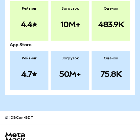
Рейтинг
Загрузок
Оценок
4.4
10M+
483.9K
App Store
Рейтинг
Загрузок
Оценок
4.7
50M+
75.8K
DBCon/BDT
Нижний колонтитул сайта MetaMask