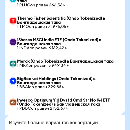
така
1 PLUGon равен 266,58 ৳
Thermo Fisher Scientific (Ondo Tokenized) в
Бангладешская така
1 TMOon равен 71 975,05 ৳
iShares MSCI India ETF (Ondo Tokenized) в
Бангладешская така
1 INDAon равен 6 189,42 ৳
Merck (Ondo Tokenized) в Бангладешская така
1 MRKon равен 15 949,34 ৳
BigBear.ai Holdings (Ondo Tokenized) в
Бангладешская така
1 BBAIon равен 399,88 ৳
Invesco Optimum Yld Dvsfd Cmd Str No K-1 ETF
(Ondo Tokenized) в Бангладешская така
1 PDBCon равен 2 132,67 ৳
Изучите больше вариантов конвертации