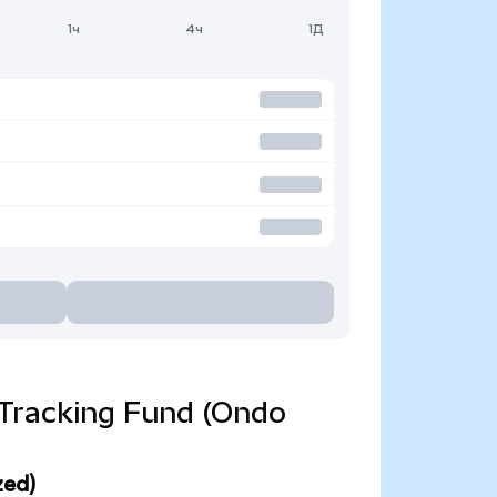
1ч
4ч
1Д
x Tracking Fund (Ondo
zed)