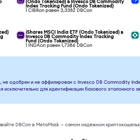
o
(Ondo Tokenized) в Invesco DB Commodity
Index Tracking Fund (Ondo Tokenized)
1 CIBRon равен 3,3382 DBCon
zed)
iShares MSCI India ETF (Ondo Tokenized) в
ng
Invesco DB Commodity Index Tracking
Fund (Ondo Tokenized)
1 INDAon равен 1,7386 DBCon
 не одобрен и не аффилирован с Invesco DB Commodity Index
я исключительно для идентификации базового эталонного ак
нивайте DBCon в MetaMask — самом надёжном криптокошельк