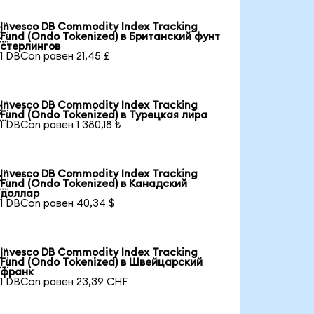
Invesco DB Commodity Index Tracking

Fund (Ondo Tokenized) в Британский фунт
стерлингов
1 DBCon равен 21,45 £
Invesco DB Commodity Index Tracking

Fund (Ondo Tokenized) в Турецкая лира
1 DBCon равен 1 380,18 ₺
Invesco DB Commodity Index Tracking

Fund (Ondo Tokenized) в Канадский
доллар
1 DBCon равен 40,34 $
Invesco DB Commodity Index Tracking

Fund (Ondo Tokenized) в Швейцарский
франк
1 DBCon равен 23,39 CHF