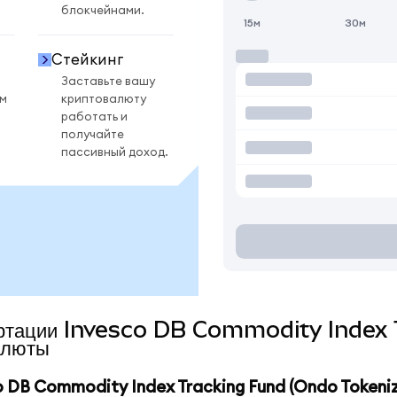
блокчейнами.
15м
30м
Стейкинг
Заставьте вашу
ом
криптовалюту
работать и
получайте
пассивный доход.
нвертации Invesco DB Commodity Inde
алюты
DB Commodity Index Tracking Fund (Ondo Tokeni