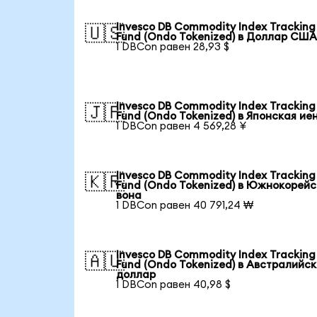
Invesco DB Commodity Index Tracking
🇺🇸
Fund (Ondo Tokenized) в Доллар СШ
1 DBCon равен 28,93 $
Invesco DB Commodity Index Tracking
🇯🇵
Fund (Ondo Tokenized) в Японская ие
1 DBCon равен 4 569,28 ¥
Invesco DB Commodity Index Tracking
🇰🇷
Fund (Ondo Tokenized) в Южнокорей
вона
1 DBCon равен 40 791,24 ₩
Invesco DB Commodity Index Tracking
🇦🇺
Fund (Ondo Tokenized) в Австралийс
доллар
1 DBCon равен 40,98 $