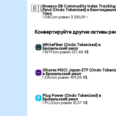
Invesco DB Commodity Index Tracking
🇧🇩
Fund (Ondo Tokenized) в Бангладешс
така
1 DBCon равен 3 581,09 ৳
Конвертируйте другие активы ре
WhiteFiber (Ondo Tokenized) в
Бразильский реал
1 WYFIon равен 137,48 R$
iShares MSCI Japan ETF (Ondo Tokeni
в Бразильский реал
1 EWJon равен 491,05 R$
Plug Power (Ondo Tokenized) в
Бразильский реал
1 PLUGon равен 10,57 R$