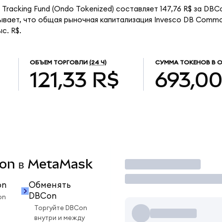
Tracking Fund (Ondo Tokenized) составляет 147,76 R$ за DBC
вает, что общая рыночная капитализация Invesco DB Commod
с. R$.
ОБЪЕМ ТОРГОВЛИ
(24 Ч)
СУММА ТОКЕНОВ В 
121,33 R$
693,0
BCon в MetaMask
Торговать
on
Обменять
DBCon
on
Торгуйте DBCon
внутри и между