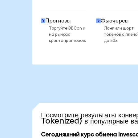
Прогнозы
Фьючерсы
Торгуйте DBCon и
Лонг или шорт
на рынках
токенов с плеч
криптопрогнозов.
до 50x.
Посмотрите результаты ко
Tokenized) в популярные в
Сегодняшний курс обмена Invesco 