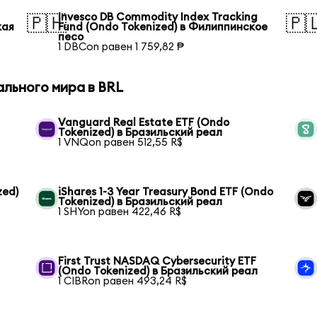
Invesco DB Commodity Index Tracking
🇵🇭
🇵
кая
Fund (Ondo Tokenized) в Филиппинское
песо
1 DBCon равен 1 759,82 ₱
ального мира в BRL
Vanguard Real Estate ETF (Ondo
Tokenized) в Бразильский реал
1 VNQon равен 512,55 R$
zed)
iShares 1-3 Year Treasury Bond ETF (Ondo
Tokenized) в Бразильский реал
1 SHYon равен 422,46 R$
First Trust NASDAQ Cybersecurity ETF
(Ondo Tokenized) в Бразильский реал
1 CIBRon равен 493,24 R$