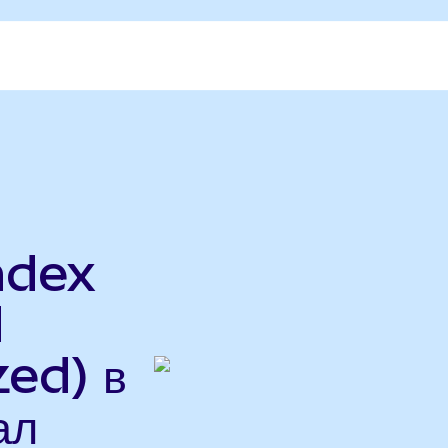
ndex
d
ed) в
ал