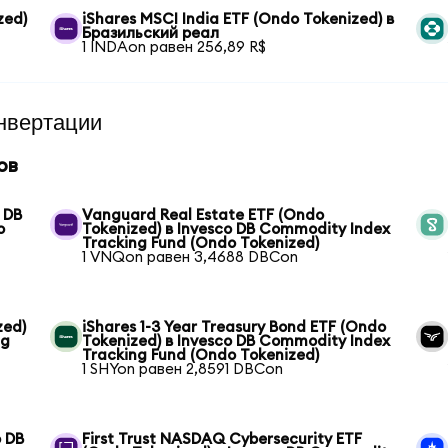
zed)
iShares MSCI India ETF (Ondo Tokenized) в
Бразильский реал
1 INDAon равен 256,89 R$
нвертации
ов
 DB
Vanguard Real Estate ETF (Ondo
o
Tokenized) в Invesco DB Commodity Index
Tracking Fund (Ondo Tokenized)
1 VNQon равен 3,4688 DBCon
zed)
iShares 1-3 Year Treasury Bond ETF (Ondo
ng
Tokenized) в Invesco DB Commodity Index
Tracking Fund (Ondo Tokenized)
1 SHYon равен 2,8591 DBCon
o DB
First Trust NASDAQ Cybersecurity ETF