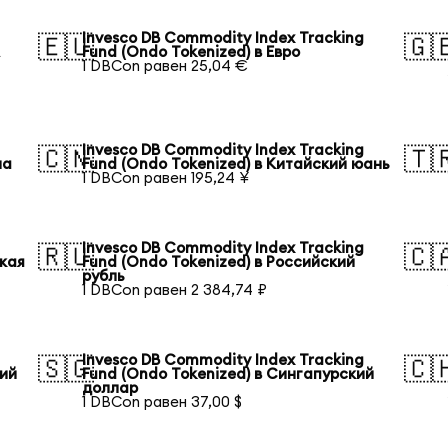
Invesco DB Commodity Index Tracking
🇪🇺
🇬
А
Fund (Ondo Tokenized) в Евро
1 DBCon равен 25,04 €
Invesco DB Commodity Index Tracking
🇨🇳
🇹
на
Fund (Ondo Tokenized) в Китайский юань
1 DBCon равен 195,24 ¥
Invesco DB Commodity Index Tracking
🇷🇺
🇨
ская
Fund (Ondo Tokenized) в Российский
рубль
1 DBCon равен 2 384,74 ₽
Invesco DB Commodity Index Tracking
🇸🇬
🇨
кий
Fund (Ondo Tokenized) в Сингапурский
доллар
1 DBCon равен 37,00 $