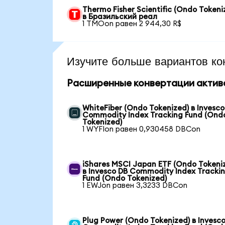
Thermo Fisher Scientific (Ondo Tokeni
в Бразильский реал
1 TMOon равен 2 944,30 R$
Изучите больше вариантов ко
Расширенные конвертации актив
WhiteFiber (Ondo Tokenized) в Invesco
Commodity Index Tracking Fund (Ond
Tokenized)
1 WYFIon равен 0,930458 DBCon
iShares MSCI Japan ETF (Ondo Tokeni
в Invesco DB Commodity Index Tracki
Fund (Ondo Tokenized)
1 EWJon равен 3,3233 DBCon
Plug Power (Ondo Tokenized) в Invesc