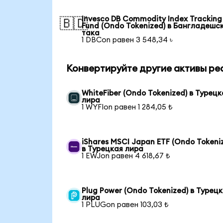
Invesco DB Commodity Index Tracking
🇧🇩
Fund (Ondo Tokenized) в Бангладешс
така
1 DBCon равен 3 548,34 ৳
Конвертируйте другие активы ре
WhiteFiber (Ondo Tokenized) в Турецк
лира
1 WYFIon равен 1 284,05 ₺
iShares MSCI Japan ETF (Ondo Tokeni
в Турецкая лира
1 EWJon равен 4 618,67 ₺
Plug Power (Ondo Tokenized) в Турец
лира
1 PLUGon равен 103,03 ₺