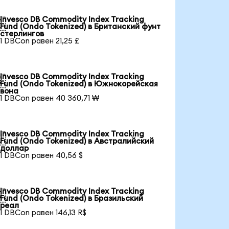
Invesco DB Commodity Index Tracking

Fund (Ondo Tokenized) в Британский фунт
стерлингов
1 DBCon равен 21,25 £
Invesco DB Commodity Index Tracking

Fund (Ondo Tokenized) в Южнокорейская
вона
1 DBCon равен 40 360,71 ₩
Invesco DB Commodity Index Tracking

Fund (Ondo Tokenized) в Австралийский
доллар
1 DBCon равен 40,56 $
Invesco DB Commodity Index Tracking

Fund (Ondo Tokenized) в Бразильский
реал
1 DBCon равен 146,13 R$