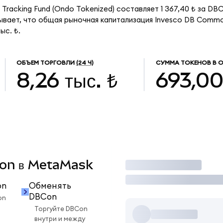
Tracking Fund (Ondo Tokenized) составляет 1 367,40 ₺ за DB
вает, что общая рыночная капитализация Invesco DB Commod
ыс. ₺.
ОБЪЕМ ТОРГОВЛИ
(24 Ч)
СУММА ТОКЕНОВ В 
8,26 тыс. ₺
693,0
BCon в MetaMask
Торговать
on
Обменять
DBCon
on
Торгуйте DBCon
внутри и между