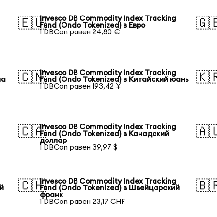
Invesco DB Commodity Index Tracking
🇪🇺
🇬
А
Fund (Ondo Tokenized) в Евро
1 DBCon равен 24,80 €
Invesco DB Commodity Index Tracking
🇨🇳
🇰
на
Fund (Ondo Tokenized) в Китайский юань
1 DBCon равен 193,42 ¥
Invesco DB Commodity Index Tracking
🇨🇦
🇦
Fund (Ondo Tokenized) в Канадский
доллар
1 DBCon равен 39,97 $
Invesco DB Commodity Index Tracking
🇨🇭
🇧
ий
Fund (Ondo Tokenized) в Швейцарский
франк
1 DBCon равен 23,17 CHF