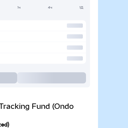
1ч
4ч
1Д
x Tracking Fund (Ondo
zed)