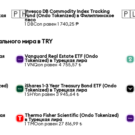
Invesco DB Commodity Index Tracking
🇵🇭
🇵
кая
Fund (Ondo Tokenized) в Филиппинское
песо
1 DBCon равен 1 740,25 ₱
ального мира в TRY
ая
Vanguard Real Estate ETF (Ondo
Tokenized) в Турецкая лира
1 VNQon равен 4 755,57 ₺
zed)
iShares 1-3 Year Treasury Bond ETF (Ondo
Tokenized) в Турецкая лира
1 SHYon равен 3 945,64 ₺
кая
Thermo Fisher Scientific (Ondo Tokenized)
в Турецкая лира
1 TMOon равен 27 816,99 ₺