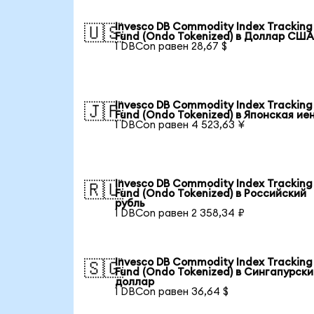
Invesco DB Commodity Index Tracking
🇺🇸
Fund (Ondo Tokenized) в Доллар СШ
1 DBCon равен 28,67 $
Invesco DB Commodity Index Tracking
🇯🇵
Fund (Ondo Tokenized) в Японская ие
1 DBCon равен 4 523,63 ¥
Invesco DB Commodity Index Tracking
🇷🇺
Fund (Ondo Tokenized) в Российский
рубль
1 DBCon равен 2 358,34 ₽
Invesco DB Commodity Index Tracking
🇸🇬
Fund (Ondo Tokenized) в Сингапурск
доллар
1 DBCon равен 36,64 $