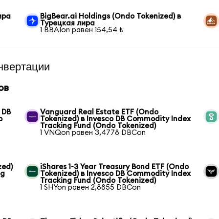
ира
BigBear.ai Holdings (Ondo Tokenized) в
Турецкая лира
1 BBAIon равен 154,54 ₺
нвертации
ов
 DB
Vanguard Real Estate ETF (Ondo
o
Tokenized) в Invesco DB Commodity Index
Tracking Fund (Ondo Tokenized)
1 VNQon равен 3,4778 DBCon
zed)
iShares 1-3 Year Treasury Bond ETF (Ondo
ng
Tokenized) в Invesco DB Commodity Index
Tracking Fund (Ondo Tokenized)
1 SHYon равен 2,8855 DBCon