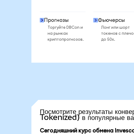
Прогнозы
Фьючерсы
Торгуйте DBCon и
Лонг или шорт
на рынках
токенов с плеч
криптопрогнозов.
до 50x.
Посмотрите результаты ко
Tokenized) в популярные в
Сегодняшний курс обмена Invesco 