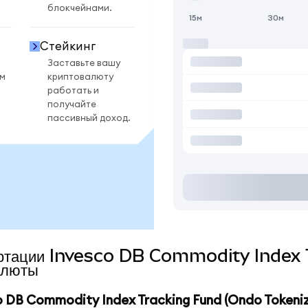
блокчейнами.
15м
30м
Стейкинг
Заставьте вашу
ом
криптовалюту
работать и
получайте
пассивный доход.
нвертации Invesco DB Commodity Inde
алюты
DB Commodity Index Tracking Fund (Ondo Tokeni