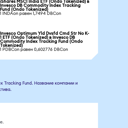
iShares MSCI India ETF (Ondo Tokenized) в
Invesco DB Commodity Index Tracking
Fund (Ondo Tokenized)
1 INDAon равен 1,7494 DBCon
Invesco Optimum Yld Dvsfd Cmd Str No K-
1 ETF (Ondo Tokenized) в Invesco DB
Commodity Index Tracking Fund (Ondo
Tokenized)
1 PDBCon равен 0,602776 DBCon
 Tracking Fund. Название компании и
тива.
е.