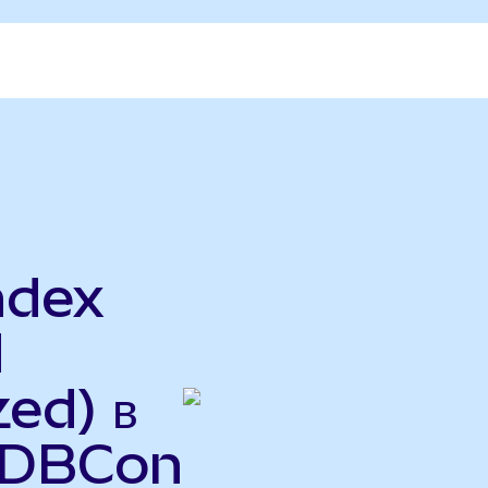
ndex
d
ed) в
 (DBCon