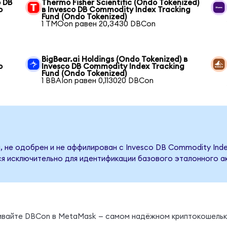
o DB
Thermo Fisher Scientific (Ondo Tokenized)
o
в Invesco DB Commodity Index Tracking
Fund (Ondo Tokenized)
1 TMOon равен 20,3430 DBCon
BigBear.ai Holdings (Ondo Tokenized) в
o
Invesco DB Commodity Index Tracking
Fund (Ondo Tokenized)
1 BBAIon равен 0,113020 DBCon
 не одобрен и не аффилирован с Invesco DB Commodity Index
я исключительно для идентификации базового эталонного ак
нивайте DBCon в MetaMask — самом надёжном криптокошельк