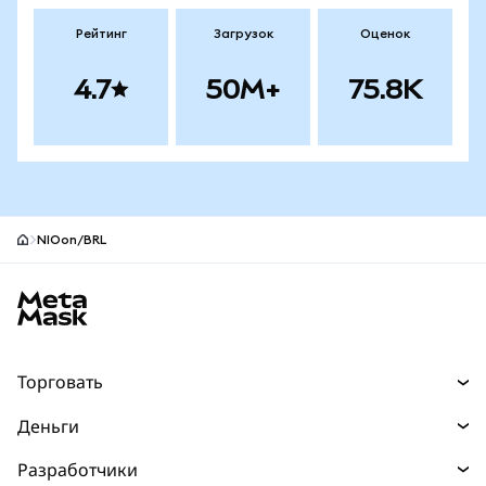
Рейтинг
Загрузок
Оценок
4.7
50M+
75.8K
NIOon/BRL
Нижний колонтитул сайта MetaMask
Торговать
Торговля
Деньги
Swaps
Покупайте
Разработчики
Прогнозы
НОВИНКА