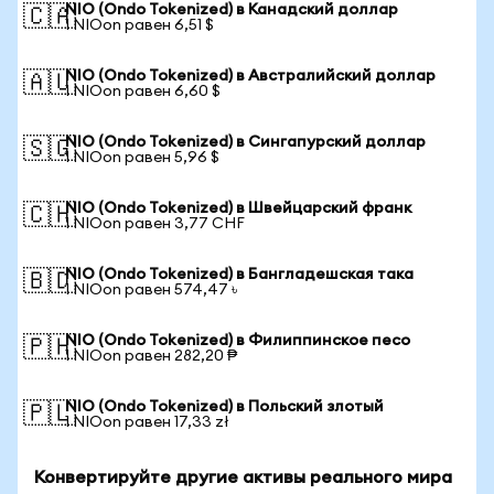
NIO (Ondo Tokenized) в Канадский доллар
🇨🇦
1 NIOon равен 6,51 $
NIO (Ondo Tokenized) в Австралийский доллар
🇦🇺
1 NIOon равен 6,60 $
NIO (Ondo Tokenized) в Сингапурский доллар
🇸🇬
1 NIOon равен 5,96 $
NIO (Ondo Tokenized) в Швейцарский франк
🇨🇭
1 NIOon равен 3,77 CHF
NIO (Ondo Tokenized) в Бангладешская така
🇧🇩
1 NIOon равен 574,47 ৳
NIO (Ondo Tokenized) в Филиппинское песо
🇵🇭
1 NIOon равен 282,20 ₱
NIO (Ondo Tokenized) в Польский злотый
🇵🇱
1 NIOon равен 17,33 zł
Конвертируйте другие активы реального мира