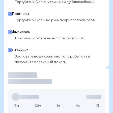
Торгуйте NIOon внутри и между блокчейнами.
Прогнозы
Торгуйте NIOon и на рынках криптопрогнозов.
Фьючерсы
Лонг или шорт токенов с плечом до 50x.
Стейкинг
Заставьте вашу криптовалюту работать и
получайте пассивный доход.
Торговать
15м
30м
1ч
4ч
1Д