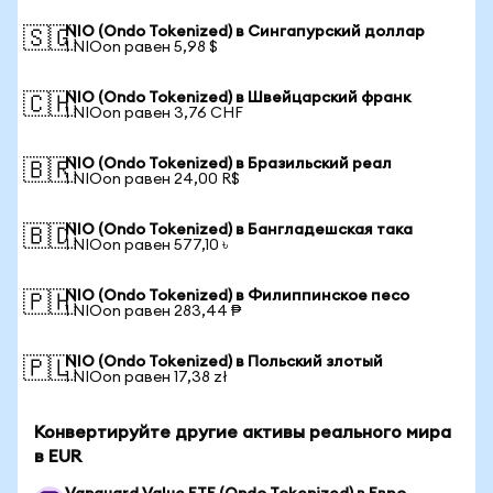
NIO (Ondo Tokenized) в Сингапурский доллар
🇸🇬
1 NIOon равен 5,98 $
NIO (Ondo Tokenized) в Швейцарский франк
🇨🇭
1 NIOon равен 3,76 CHF
NIO (Ondo Tokenized) в Бразильский реал
🇧🇷
1 NIOon равен 24,00 R$
NIO (Ondo Tokenized) в Бангладешская така
🇧🇩
1 NIOon равен 577,10 ৳
NIO (Ondo Tokenized) в Филиппинское песо
🇵🇭
1 NIOon равен 283,44 ₱
NIO (Ondo Tokenized) в Польский злотый
🇵🇱
1 NIOon равен 17,38 zł
Конвертируйте другие активы реального мира
в EUR