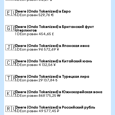
Deere (Ondo Tokenized) в Евро
🇪🇺
1 DEon равен 529,76 €
Deere (Ondo Tokenized) в Британский фунт
🇬🇧
стерлингов
1 DEon равен 454,65 £
Deere (Ondo Tokenized) в Японская иена
🇯🇵
1 DEon равен 96 572,69 ¥
Deere (Ondo Tokenized) в Китайский юань
🇨🇳
1 DEon равен 4 132,56 ¥
Deere (Ondo Tokenized) в Турецкая лира
🇹🇷
1 DEon равен 29 137,84 ₺
Deere (Ondo Tokenized) в Южнокорейская вона
🇰🇷
1 DEon равен 868 175,25 ₩
Deere (Ondo Tokenized) в Российский рубль
🇷🇺
1 DEon равен 49 577,45 ₽