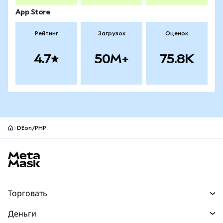
App Store
Рейтинг
Загрузок
Оценок
4.7
50M+
75.8K
DEon/PHP
Нижний колонтитул сайта MetaMask
Торговать
Торговля
Деньги
Swaps