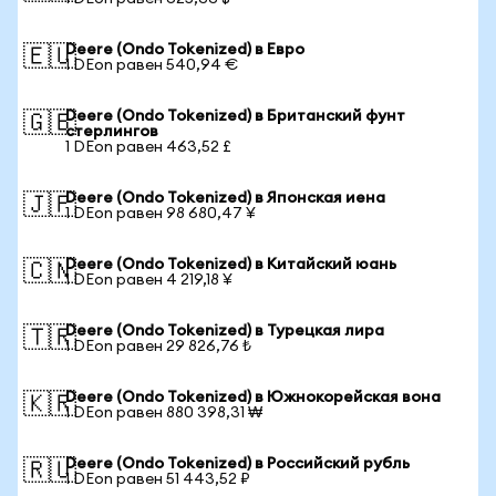
Deere (Ondo Tokenized) в Евро
🇪🇺
1 DEon равен 540,94 €
Deere (Ondo Tokenized) в Британский фунт
🇬🇧
стерлингов
1 DEon равен 463,52 £
Deere (Ondo Tokenized) в Японская иена
🇯🇵
1 DEon равен 98 680,47 ¥
Deere (Ondo Tokenized) в Китайский юань
🇨🇳
1 DEon равен 4 219,18 ¥
Deere (Ondo Tokenized) в Турецкая лира
🇹🇷
1 DEon равен 29 826,76 ₺
Deere (Ondo Tokenized) в Южнокорейская вона
🇰🇷
1 DEon равен 880 398,31 ₩
Deere (Ondo Tokenized) в Российский рубль
🇷🇺
1 DEon равен 51 443,52 ₽