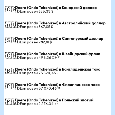
Deere (Ondo Tokenized) в Канадский доллар
🇨🇦
1 DEon равен 856,33 $
Deere (Ondo Tokenized) в Австралийский доллар
🇦🇺
1 DEon равен 867,05 $
Deere (Ondo Tokenized) в Сингапурский доллар
🇸🇬
1 DEon равен 782,81 $
Deere (Ondo Tokenized) в Швейцарский франк
🇨🇭
1 DEon равен 493,26 CHF
Deere (Ondo Tokenized) в Бангладешская така
🇧🇩
1 DEon равен 75 524,45 ৳
Deere (Ondo Tokenized) в Филиппинское песо
🇵🇭
1 DEon равен 37 070,46 ₱
Deere (Ondo Tokenized) в Польский злотый
🇵🇱
1 DEon равен 2 276,04 zł