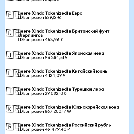
Deere (Ondo Tokenized) в Евро
🇪🇺
1 DEon равен 529,12 €
Deere (Ondo Tokenized) в Британский фунт
🇬🇧
стерлингов
1 DEon равен 453,96 £
Deere (Ondo Tokenized) в Японская иена
🇯🇵
1 DEon равен 96 384,51 ¥
Deere (Ondo Tokenized) в Китайский юань
🇨🇳
1 DEon равен 4 124,09 ¥
Deere (Ondo Tokenized) в Турецкая лира
🇹🇷
1 DEon равен 29 082,10 ₺
Deere (Ondo Tokenized) в Южнокорейская вона
🇰🇷
1 DEon равен 867 200,17 ₩
Deere (Ondo Tokenized) в Российский рубль
🇷🇺
1 DEon равен 49 479,40 ₽