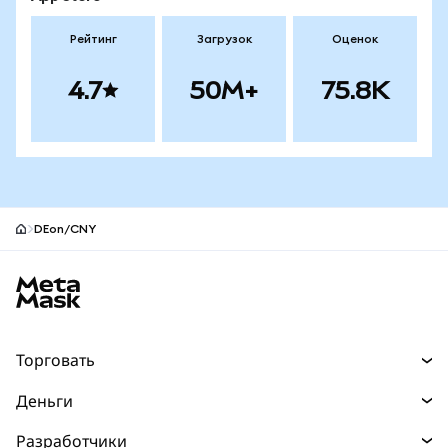
Рейтинг
Загрузок
Оценок
4.7
50M+
75.8K
DEon/CNY
Нижний колонтитул сайта MetaMask
Торговать
Торговля
Деньги
Swaps
Покупайте
Разработчики