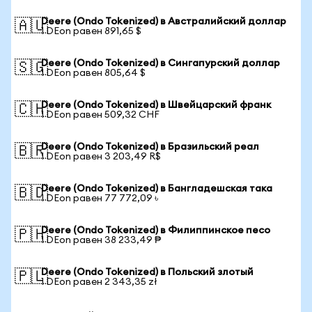
Deere (Ondo Tokenized) в Австралийский доллар
🇦🇺
1 DEon равен 891,65 $
Deere (Ondo Tokenized) в Сингапурский доллар
🇸🇬
1 DEon равен 805,64 $
Deere (Ondo Tokenized) в Швейцарский франк
🇨🇭
1 DEon равен 509,32 CHF
Deere (Ondo Tokenized) в Бразильский реал
🇧🇷
1 DEon равен 3 203,49 R$
Deere (Ondo Tokenized) в Бангладешская така
🇧🇩
1 DEon равен 77 772,09 ৳
Deere (Ondo Tokenized) в Филиппинское песо
🇵🇭
1 DEon равен 38 233,49 ₱
Deere (Ondo Tokenized) в Польский злотый
🇵🇱
1 DEon равен 2 343,35 zł