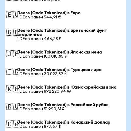
Deere (Ondo Tokenized) в Евро
🇪🇺
1 DEon равен 544,91 €
Deere (Ondo Tokenized) в Британский фунт
🇬🇧
стерлингов
1 DEon равен 466,28 £
Deere (Ondo Tokenized) в Японская иена
🇯🇵
1 DEon равен 100 010,85 ¥
Deere (Ondo Tokenized) в Турецкая лира
🇹🇷
1 DEon равен 30 022,87 ₺
Deere (Ondo Tokenized) в Южнокорейская вона
🇰🇷
1 DEon равен 892 220,94 ₩
Deere (Ondo Tokenized) в Российский рубль
🇷🇺
1 DEon равен 51 990,31 ₽
Deere (Ondo Tokenized) в Канадский доллар
🇨🇦
1 DEon равен 877,67 $