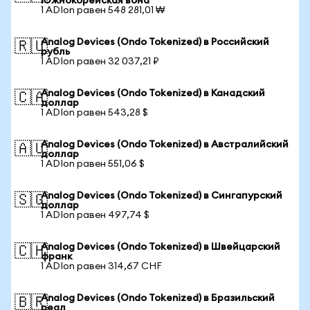
Южнокорейская вона
1 ADIon равен 548 281,01 ₩
Analog Devices (Ondo Tokenized) в Российский
🇷🇺
рубль
1 ADIon равен 32 037,21 ₽
Analog Devices (Ondo Tokenized) в Канадский
🇨🇦
доллар
1 ADIon равен 543,28 $
Analog Devices (Ondo Tokenized) в Австралийский
🇦🇺
доллар
1 ADIon равен 551,06 $
Analog Devices (Ondo Tokenized) в Сингапурский
🇸🇬
доллар
1 ADIon равен 497,74 $
Analog Devices (Ondo Tokenized) в Швейцарский
🇨🇭
франк
1 ADIon равен 314,67 CHF
Analog Devices (Ondo Tokenized) в Бразильский
🇧🇷
реал