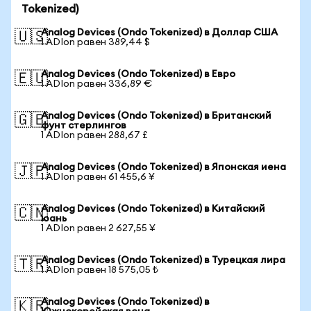
Tokenized)
Analog Devices (Ondo Tokenized) в Доллар США
🇺🇸
1 ADIon равен 389,44 $
Analog Devices (Ondo Tokenized) в Евро
🇪🇺
1 ADIon равен 336,89 €
Analog Devices (Ondo Tokenized) в Британский
🇬🇧
фунт стерлингов
1 ADIon равен 288,67 £
Analog Devices (Ondo Tokenized) в Японская иена
🇯🇵
1 ADIon равен 61 455,6 ¥
Analog Devices (Ondo Tokenized) в Китайский
🇨🇳
юань
1 ADIon равен 2 627,55 ¥
Analog Devices (Ondo Tokenized) в Турецкая лира
🇹🇷
1 ADIon равен 18 575,05 ₺
Analog Devices (Ondo Tokenized) в
🇰🇷