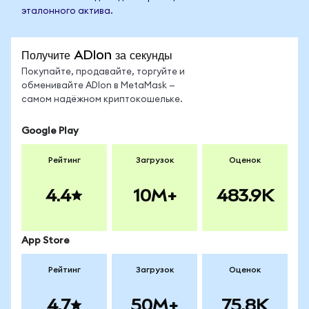
эталонного актива.
Получите ADIon за секунды
Покупайте, продавайте, торгуйте и
обменивайте ADIon в MetaMask —
самом надёжном криптокошельке.
Google Play
Рейтинг
Загрузок
Оценок
4.4
10M+
483.9K
App Store
Рейтинг
Загрузок
Оценок
4.7
50M+
75.8K