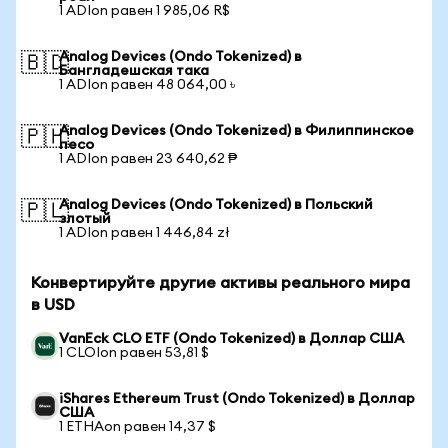
1 ADIon равен 1 985,06 R$
Analog Devices (Ondo Tokenized) в
🇧🇩
Бангладешская така
1 ADIon равен 48 064,00 ৳
Analog Devices (Ondo Tokenized) в Филиппинское
🇵🇭
песо
1 ADIon равен 23 640,62 ₱
Analog Devices (Ondo Tokenized) в Польский
🇵🇱
злотый
1 ADIon равен 1 446,84 zł
Конвертируйте другие активы реального мира
в USD
VanEck CLO ETF (Ondo Tokenized) в Доллар США
1 CLOIon равен 53,81 $
iShares Ethereum Trust (Ondo Tokenized) в Доллар
США
1 ETHAon равен 14,37 $