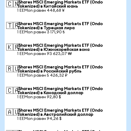
iShares MSCI Emerging Markets ETF (Ondo
🇨🇳
Tokenized) в Китайский юань
1 EEMon равен 448,68 ¥
iShares MSCI Emerging Markets ETF (Ondo
🇹🇷
Tokenized) в Турецкая лира
1 EEMon равен 3 171,90 ₺
iShares MSCI Emerging Markets ETF (Ondo
🇰🇷
Tokenized) в Южнокорейская вона
1 EEMon равен 93 623,07 ₩
iShares MSCI Emerging Markets ETF (Ondo
🇷🇺
Tokenized) в Российский рубль
1 EEMon равен 5 426,32 ₽
iShares MSCI Emerging Markets ETF (Ondo
🇨🇦
Tokenized) в Канадский доллар
1 EEMon равен 92,80 $
iShares MSCI Emerging Markets ETF (Ondo
🇦🇺
Tokenized) в Австралийский доллар
1 EEMon равен 94,26 $