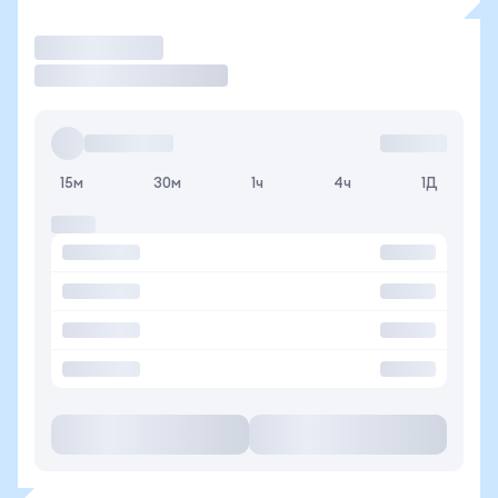
Торговать
15м
30м
1ч
4ч
1Д