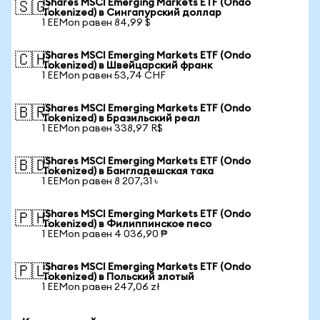
iShares MSCI Emerging Markets ETF (Ondo
🇸🇬
Tokenized) в Сингапурский доллар
1 EEMon равен 84,99 $
iShares MSCI Emerging Markets ETF (Ondo
🇨🇭
Tokenized) в Швейцарский франк
1 EEMon равен 53,74 CHF
iShares MSCI Emerging Markets ETF (Ondo
🇧🇷
Tokenized) в Бразильский реал
1 EEMon равен 338,97 R$
iShares MSCI Emerging Markets ETF (Ondo
🇧🇩
Tokenized) в Бангладешская така
1 EEMon равен 8 207,31 ৳
iShares MSCI Emerging Markets ETF (Ondo
🇵🇭
Tokenized) в Филиппинское песо
1 EEMon равен 4 036,90 ₱
iShares MSCI Emerging Markets ETF (Ondo
🇵🇱
Tokenized) в Польский злотый
1 EEMon равен 247,06 zł