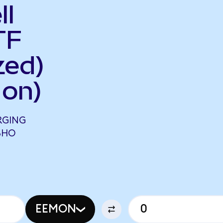
ll
TF
zed)
on)
RGING
ВНО
EEMON