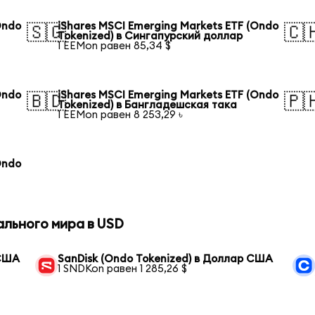
Ondo
iShares MSCI Emerging Markets ETF (Ondo
🇸🇬
🇨
Tokenized) в Сингапурский доллар
1 EEMon равен 85,34 $
Ondo
iShares MSCI Emerging Markets ETF (Ondo
🇧🇩
🇵
Tokenized) в Бангладешская така
1 EEMon равен 8 253,29 ৳
Ondo
ального мира в USD
 США
SanDisk (Ondo Tokenized) в Доллар США
1 SNDKon равен 1 285,26 $