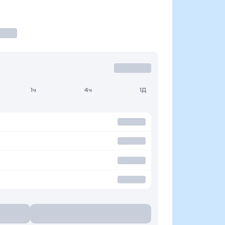
1ч
4ч
1Д