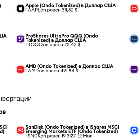
g
Apple (Ondo Tokenized) в Доллар США
1 AAPLon равен 311,82 $
США
ProShares UltraPro QQQ (Ondo
Tokenized) в Доллар США
1 TQQQon равен 72,43 $
AMD (Ondo Tokenized) в Доллар США
1 AMDon равен 491,84 $
нвертации
ов
MSCI
SanDisk (Ondo Tokenized) в iShares MSCI
d)
Emerging Markets ETF (Ondo Tokenized)
1 SNDKon равен 19,3127 EEMon