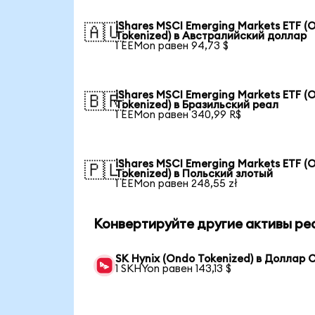
iShares MSCI Emerging Markets ETF (
🇦🇺
Tokenized) в Австралийский доллар
1 EEMon равен 94,73 $
iShares MSCI Emerging Markets ETF (
🇧🇷
Tokenized) в Бразильский реал
1 EEMon равен 340,99 R$
iShares MSCI Emerging Markets ETF (
🇵🇱
Tokenized) в Польский злотый
1 EEMon равен 248,55 zł
Конвертируйте другие активы ре
SK Hynix (Ondo Tokenized) в Доллар
1 SKHYon равен 143,13 $