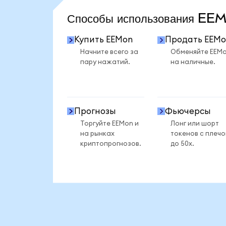
Способы использования E
Купить EEMon
Продать EEMo
Начните всего за
Обменяйте EEM
пару нажатий.
на наличные.
Прогнозы
Фьючерсы
Торгуйте EEMon и
Лонг или шорт
на рынках
токенов с плеч
криптопрогнозов.
до 50x.