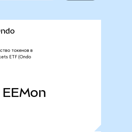
Ondo
ество токенов в
kets ETF (Ondo
EEMon