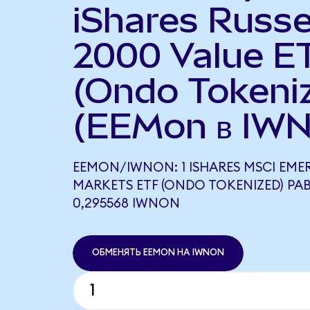
iShares Russe
2000 Value E
(Ondo Tokeni
(EEMon в IWN
EEMON/IWNON: 1 ISHARES MSCI EME
MARKETS ETF (ONDO TOKENIZED) РА
0,295568 IWNON
ОБМЕНЯТЬ EEMON НА IWNON