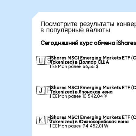
Посмотрите результаты ко
в популярные валюты
Сегодняшний курс обмена iShares 
iShares MSCI Emerging Markets ETF (
🇺🇸
Tokenized) в Доллар США
1 EEMon равен 66,55 $
iShares MSCI Emerging Markets ETF (
🇯🇵
Tokenized) в Японская иена
1 EEMon равен 10 542,04 ¥
iShares MSCI Emerging Markets ETF (
🇰🇷
Tokenized) в Южнокорейская вона
1 EEMon равен 94 482,01 ₩