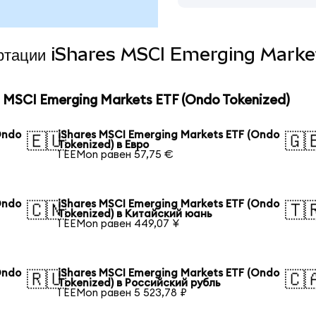
нвертации iShares MSCI Emerging Mark
MSCI Emerging Markets ETF (Ondo Tokenized)
Ondo
iShares MSCI Emerging Markets ETF (Ondo
🇪🇺
🇬
Tokenized) в Евро
1 EEMon равен 57,75 €
Ondo
iShares MSCI Emerging Markets ETF (Ondo
🇨🇳
🇹
Tokenized) в Китайский юань
1 EEMon равен 449,07 ¥
Ondo
iShares MSCI Emerging Markets ETF (Ondo
🇷🇺
🇨
Tokenized) в Российский рубль
1 EEMon равен 5 523,78 ₽