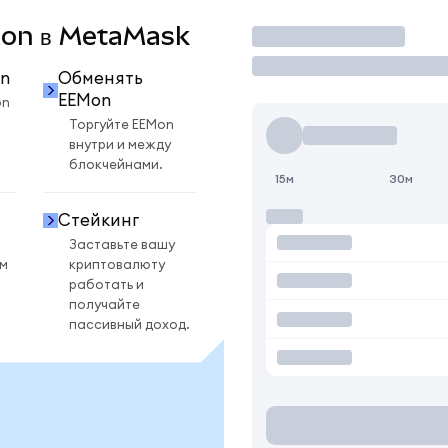
EMon в MetaMask
Торговать
n
Обменять
EEMon
on
Торгуйте EEMon
внутри и между
блокчейнами.
15м
30м
Стейкинг
Заставьте вашу
ом
криптовалюту
работать и
получайте
пассивный доход.