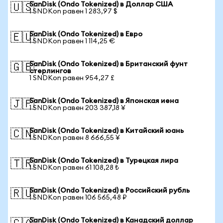
SanDisk (Ondo Tokenized) в Доллар США
🇺🇸
1 SNDKon равен 1 283,97 $
SanDisk (Ondo Tokenized) в Евро
🇪🇺
1 SNDKon равен 1 114,25 €
SanDisk (Ondo Tokenized) в Британский фунт
🇬🇧
стерлингов
1 SNDKon равен 954,27 £
SanDisk (Ondo Tokenized) в Японская иена
🇯🇵
1 SNDKon равен 203 387,18 ¥
SanDisk (Ondo Tokenized) в Китайский юань
🇨🇳
1 SNDKon равен 8 666,55 ¥
SanDisk (Ondo Tokenized) в Турецкая лира
🇹🇷
1 SNDKon равен 61 108,28 ₺
SanDisk (Ondo Tokenized) в Российский рубль
🇷🇺
1 SNDKon равен 106 565,48 ₽
SanDisk (Ondo Tokenized) в Канадский доллар