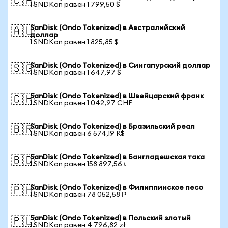
🇨🇦
1 SNDKon равен 1 799,50 $
SanDisk (Ondo Tokenized) в Австралийский
🇦🇺
доллар
1 SNDKon равен 1 825,85 $
SanDisk (Ondo Tokenized) в Сингапурский доллар
🇸🇬
1 SNDKon равен 1 647,97 $
SanDisk (Ondo Tokenized) в Швейцарский франк
🇨🇭
1 SNDKon равен 1 042,97 CHF
SanDisk (Ondo Tokenized) в Бразильский реал
🇧🇷
1 SNDKon равен 6 574,19 R$
SanDisk (Ondo Tokenized) в Бангладешская така
🇧🇩
1 SNDKon равен 158 897,56 ৳
SanDisk (Ondo Tokenized) в Филиппинское песо
🇵🇭
1 SNDKon равен 78 052,58 ₱
SanDisk (Ondo Tokenized) в Польский злотый
🇵🇱
1 SNDKon равен 4 796,82 zł