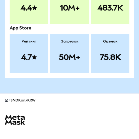
4.4
10M+
483.7K
App Store
Рейтинг
Загрузок
Оценок
4.7
50M+
75.8K
SNDKon/KRW
Нижний колонтитул сайта MetaMask