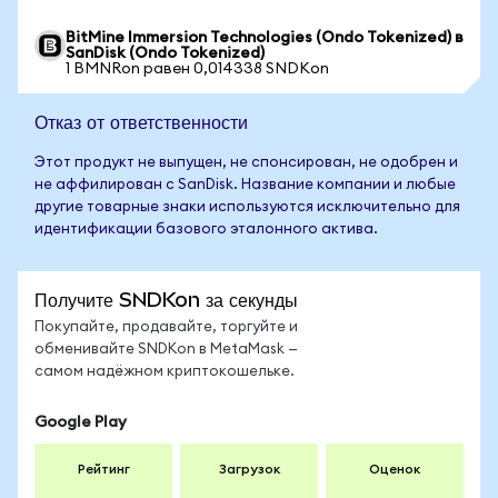
BitMine Immersion Technologies (Ondo Tokenized) в
SanDisk (Ondo Tokenized)
1 BMNRon равен 0,014338 SNDKon
Отказ от ответственности
Этот продукт не выпущен, не спонсирован, не одобрен и
не аффилирован с SanDisk. Название компании и любые
другие товарные знаки используются исключительно для
идентификации базового эталонного актива.
Получите SNDKon за секунды
Покупайте, продавайте, торгуйте и
обменивайте SNDKon в MetaMask —
самом надёжном криптокошельке.
Google Play
Рейтинг
Загрузок
Оценок